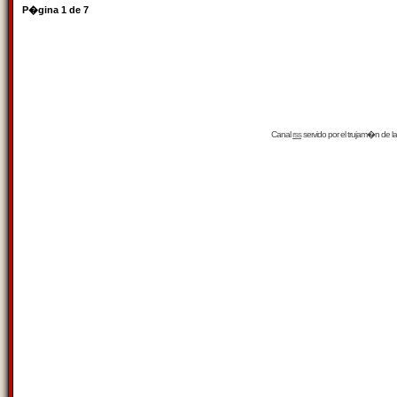
P�gina
1
de
7
Canal
rss
servido por el
trujam�n
de la