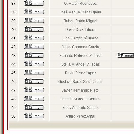
37
G. Martín Rodríguez
38
José Manuel Ranz Ojeda
39
Rubén Prada Miguel
40
David Díaz Tabera
41
Lino Camprubí Bueno
42
Jesús Carmona García
43
Eduardo Robredo Zugasti
44
Stella M. Angel Villegas
45
David Pérez López
46
Gustavo Barac Sisó Lausín
47
Javier Hernando Nieto
48
Juan E. Mansilla Berrios
49
Fredy Andrade Santos
50
Arturo Pérez Arnal