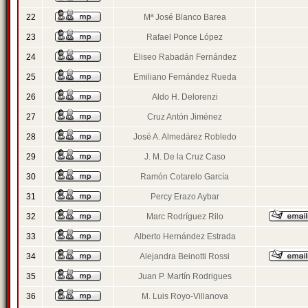
22
Mª José Blanco Barea
23
Rafael Ponce López
24
Eliseo Rabadán Fernández
25
Emiliano Fernández Rueda
26
Aldo H. Delorenzi
27
Cruz Antón Jiménez
28
José A. Almedárez Robledo
29
J. M. De la Cruz Caso
30
Ramón Cotarelo García
31
Percy Erazo Aybar
32
Marc Rodríguez Rilo
33
Alberto Hernández Estrada
34
Alejandra Beinotti Rossi
35
Juan P. Martín Rodrigues
36
M. Luis Royo-Villanova