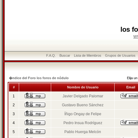
los f
w
F.A.Q.
Buscar
Lista de Miembros
Grupos de Usuarios
�ndice del Foro los foros de nódulo
Elija 
#
Nombre de Usuario
Email
1
Javier Delgado Palomar
2
Gustavo Bueno Sánchez
3
Íñigo Ongay de Felipe
4
Pedro Insua Rodríguez
5
Pablo Huerga Melcón