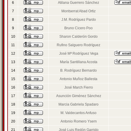
6
Atilana Guerrero Sánchez
7
Montserrat Abad Ortiz
8
J.M. Rodríguez Pardo
9
Bruno Cicero Poo
10
Sharon Calderón Gordo
11
Rufino Salguero Rodríguez
12
José Mª Rodríguez Vega
13
María Santillana Acosta
14
B. Rodríguez Bernardo
15
Antonio Muñoz Ballesta
16
José March Fierro
17
Asunción Giménez Sánchez
18
Marcia Gabriela Spadaro
19
M. Valdecantos Anfuso
20
Antonio Romero Ysern
21
José Luis Redón Garrido