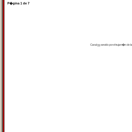
P�gina
1
de
7
Canal
rss
servido por el
trujam�n
de la