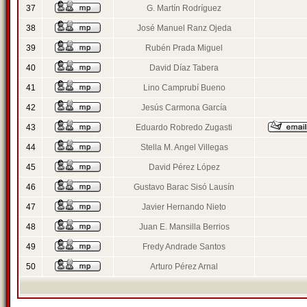
37
G. Martín Rodríguez
38
José Manuel Ranz Ojeda
39
Rubén Prada Miguel
40
David Díaz Tabera
41
Lino Camprubí Bueno
42
Jesús Carmona García
43
Eduardo Robredo Zugasti
44
Stella M. Angel Villegas
45
David Pérez López
46
Gustavo Barac Sisó Lausín
47
Javier Hernando Nieto
48
Juan E. Mansilla Berrios
49
Fredy Andrade Santos
50
Arturo Pérez Arnal