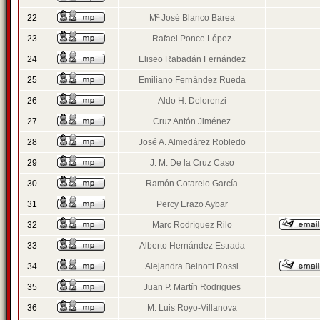
22
Mª José Blanco Barea
23
Rafael Ponce López
24
Eliseo Rabadán Fernández
25
Emiliano Fernández Rueda
26
Aldo H. Delorenzi
27
Cruz Antón Jiménez
28
José A. Almedárez Robledo
29
J. M. De la Cruz Caso
30
Ramón Cotarelo García
31
Percy Erazo Aybar
32
Marc Rodríguez Rilo
33
Alberto Hernández Estrada
34
Alejandra Beinotti Rossi
35
Juan P. Martín Rodrigues
36
M. Luis Royo-Villanova