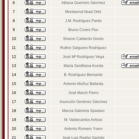
6
Atilana Guerrero Sánchez
7
Montserrat Abad Ortiz
8
J.M. Rodríguez Pardo
9
Bruno Cicero Poo
10
Sharon Calderón Gordo
11
Rufino Salguero Rodríguez
12
José Mª Rodríguez Vega
13
María Santillana Acosta
14
B. Rodríguez Bernardo
15
Antonio Muñoz Ballesta
16
José March Fierro
17
Asunción Giménez Sánchez
18
Marcia Gabriela Spadaro
19
M. Valdecantos Anfuso
20
Antonio Romero Ysern
21
José Luis Redón Garrido