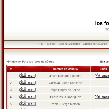
los f
w
F.A.Q.
Buscar
Lista de Miembros
Grupos de Usuarios
�ndice del Foro los foros de nódulo
Elija 
#
Nombre de Usuario
Email
1
Javier Delgado Palomar
2
Gustavo Bueno Sánchez
3
Íñigo Ongay de Felipe
4
Pedro Insua Rodríguez
5
Pablo Huerga Melcón