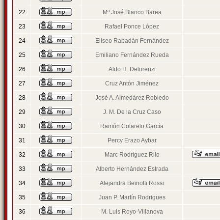
22
Mª José Blanco Barea
23
Rafael Ponce López
24
Eliseo Rabadán Fernández
25
Emiliano Fernández Rueda
26
Aldo H. Delorenzi
27
Cruz Antón Jiménez
28
José A. Almedárez Robledo
29
J. M. De la Cruz Caso
30
Ramón Cotarelo García
31
Percy Erazo Aybar
32
Marc Rodríguez Rilo
33
Alberto Hernández Estrada
34
Alejandra Beinotti Rossi
35
Juan P. Martín Rodrigues
36
M. Luis Royo-Villanova