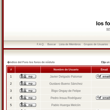
los f
w
F.A.Q.
Buscar
Lista de Miembros
Grupos de Usuarios
�ndice del Foro los foros de nódulo
Elija 
#
Nombre de Usuario
Email
1
Javier Delgado Palomar
2
Gustavo Bueno Sánchez
3
Íñigo Ongay de Felipe
4
Pedro Insua Rodríguez
5
Pablo Huerga Melcón