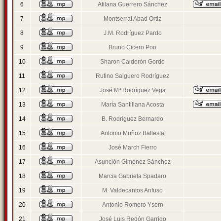
6
Atilana Guerrero Sánchez
7
Montserrat Abad Ortiz
8
J.M. Rodríguez Pardo
9
Bruno Cicero Poo
10
Sharon Calderón Gordo
11
Rufino Salguero Rodríguez
12
José Mª Rodríguez Vega
13
María Santillana Acosta
14
B. Rodríguez Bernardo
15
Antonio Muñoz Ballesta
16
José March Fierro
17
Asunción Giménez Sánchez
18
Marcia Gabriela Spadaro
19
M. Valdecantos Anfuso
20
Antonio Romero Ysern
21
José Luis Redón Garrido