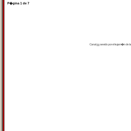
P�gina
1
de
7
Canal
rss
servido por el
trujam�n
de la