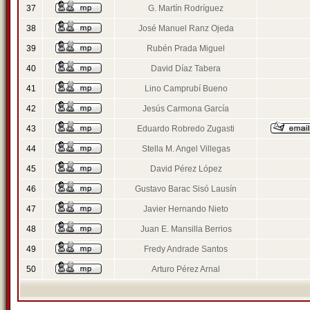
37
G. Martín Rodríguez
38
José Manuel Ranz Ojeda
39
Rubén Prada Miguel
40
David Díaz Tabera
41
Lino Camprubí Bueno
42
Jesús Carmona García
43
Eduardo Robredo Zugasti
44
Stella M. Angel Villegas
45
David Pérez López
46
Gustavo Barac Sisó Lausín
47
Javier Hernando Nieto
48
Juan E. Mansilla Berrios
49
Fredy Andrade Santos
50
Arturo Pérez Arnal