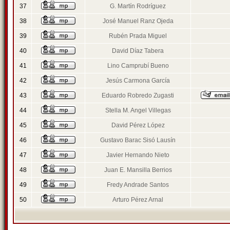
37
G. Martín Rodríguez
38
José Manuel Ranz Ojeda
39
Rubén Prada Miguel
40
David Díaz Tabera
41
Lino Camprubí Bueno
42
Jesús Carmona García
43
Eduardo Robredo Zugasti
44
Stella M. Angel Villegas
45
David Pérez López
46
Gustavo Barac Sisó Lausín
47
Javier Hernando Nieto
48
Juan E. Mansilla Berrios
49
Fredy Andrade Santos
50
Arturo Pérez Arnal