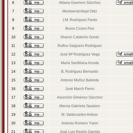
6
Atilana Guerrero Sánchez
7
Montserrat Abad Ortiz
8
J.M. Rodríguez Pardo
9
Bruno Cicero Poo
10
Sharon Calderón Gordo
11
Rufino Salguero Rodríguez
12
José Mª Rodríguez Vega
13
María Santillana Acosta
14
B. Rodríguez Bernardo
15
Antonio Muñoz Ballesta
16
José March Fierro
17
Asunción Giménez Sánchez
18
Marcia Gabriela Spadaro
19
M. Valdecantos Anfuso
20
Antonio Romero Ysern
21
José Luis Redón Garrido