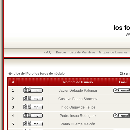
los f
w
F.A.Q.
Buscar
Lista de Miembros
Grupos de Usuarios
�ndice del Foro los foros de nódulo
Elija 
#
Nombre de Usuario
Email
1
Javier Delgado Palomar
2
Gustavo Bueno Sánchez
3
Íñigo Ongay de Felipe
4
Pedro Insua Rodríguez
5
Pablo Huerga Melcón