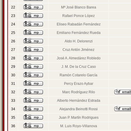
22
Mª José Blanco Barea
23
Rafael Ponce López
24
Eliseo Rabadán Fernández
25
Emiliano Fernández Rueda
26
Aldo H. Delorenzi
27
Cruz Antón Jiménez
28
José A. Almedárez Robledo
29
J. M. De la Cruz Caso
30
Ramón Cotarelo García
31
Percy Erazo Aybar
32
Marc Rodríguez Rilo
33
Alberto Hernández Estrada
34
Alejandra Beinotti Rossi
35
Juan P. Martín Rodrigues
36
M. Luis Royo-Villanova