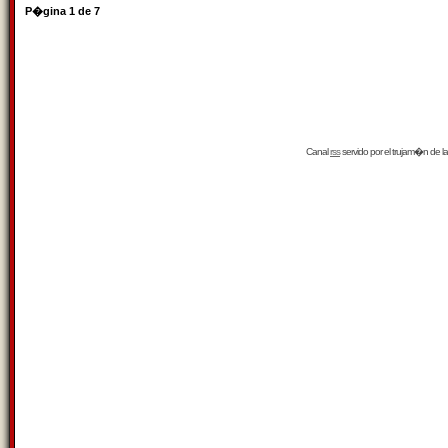
P�gina
1
de
7
Canal
rss
servido por el
trujam�n
de la