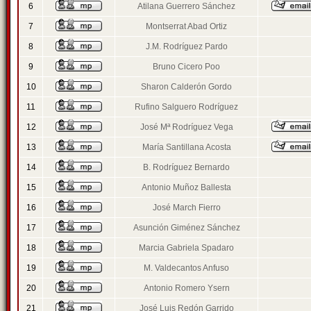
6
Atilana Guerrero Sánchez
7
Montserrat Abad Ortiz
8
J.M. Rodríguez Pardo
9
Bruno Cicero Poo
10
Sharon Calderón Gordo
11
Rufino Salguero Rodríguez
12
José Mª Rodríguez Vega
13
María Santillana Acosta
14
B. Rodríguez Bernardo
15
Antonio Muñoz Ballesta
16
José March Fierro
17
Asunción Giménez Sánchez
18
Marcia Gabriela Spadaro
19
M. Valdecantos Anfuso
20
Antonio Romero Ysern
21
José Luis Redón Garrido