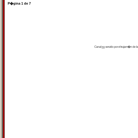
P�gina
1
de
7
Canal
rss
servido por el
trujam�n
de la