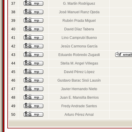
37
G. Martín Rodríguez
38
José Manuel Ranz Ojeda
39
Rubén Prada Miguel
40
David Díaz Tabera
41
Lino Camprubí Bueno
42
Jesús Carmona García
43
Eduardo Robredo Zugasti
44
Stella M. Angel Villegas
45
David Pérez López
46
Gustavo Barac Sisó Lausín
47
Javier Hernando Nieto
48
Juan E. Mansilla Berrios
49
Fredy Andrade Santos
50
Arturo Pérez Arnal