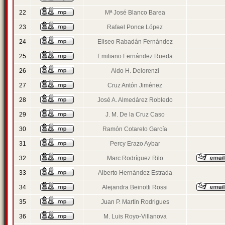
22
Mª José Blanco Barea
23
Rafael Ponce López
24
Eliseo Rabadán Fernández
25
Emiliano Fernández Rueda
26
Aldo H. Delorenzi
27
Cruz Antón Jiménez
28
José A. Almedárez Robledo
29
J. M. De la Cruz Caso
30
Ramón Cotarelo García
31
Percy Erazo Aybar
32
Marc Rodríguez Rilo
33
Alberto Hernández Estrada
34
Alejandra Beinotti Rossi
35
Juan P. Martín Rodrigues
36
M. Luis Royo-Villanova