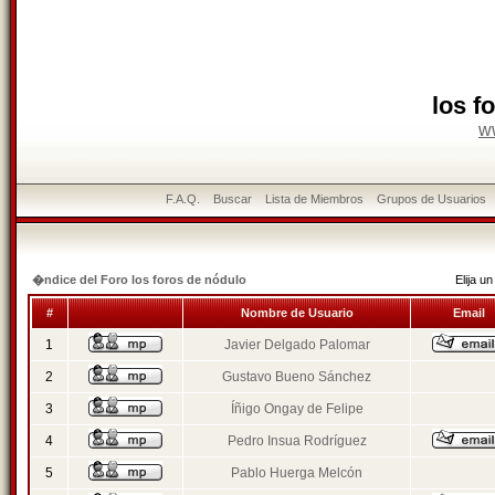
los f
w
F.A.Q.
Buscar
Lista de Miembros
Grupos de Usuarios
�ndice del Foro los foros de nódulo
Elija 
#
Nombre de Usuario
Email
1
Javier Delgado Palomar
2
Gustavo Bueno Sánchez
3
Íñigo Ongay de Felipe
4
Pedro Insua Rodríguez
5
Pablo Huerga Melcón