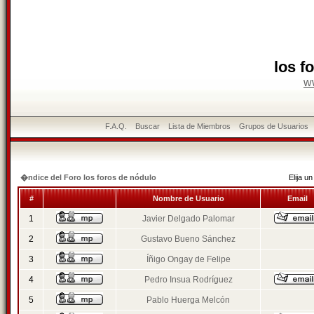
los f
w
F.A.Q.
Buscar
Lista de Miembros
Grupos de Usuarios
�ndice del Foro los foros de nódulo
Elija 
#
Nombre de Usuario
Email
1
Javier Delgado Palomar
2
Gustavo Bueno Sánchez
3
Íñigo Ongay de Felipe
4
Pedro Insua Rodríguez
5
Pablo Huerga Melcón