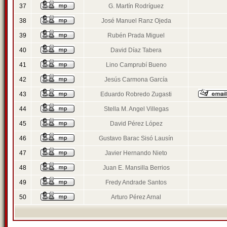
37
G. Martín Rodríguez
38
José Manuel Ranz Ojeda
39
Rubén Prada Miguel
40
David Díaz Tabera
41
Lino Camprubí Bueno
42
Jesús Carmona García
43
Eduardo Robredo Zugasti
44
Stella M. Angel Villegas
45
David Pérez López
46
Gustavo Barac Sisó Lausín
47
Javier Hernando Nieto
48
Juan E. Mansilla Berrios
49
Fredy Andrade Santos
50
Arturo Pérez Arnal