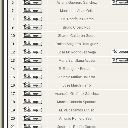
6
Atilana Guerrero Sánchez
7
Montserrat Abad Ortiz
8
J.M. Rodríguez Pardo
9
Bruno Cicero Poo
10
Sharon Calderón Gordo
11
Rufino Salguero Rodríguez
12
José Mª Rodríguez Vega
13
María Santillana Acosta
14
B. Rodríguez Bernardo
15
Antonio Muñoz Ballesta
16
José March Fierro
17
Asunción Giménez Sánchez
18
Marcia Gabriela Spadaro
19
M. Valdecantos Anfuso
20
Antonio Romero Ysern
21
José Luis Redón Garrido