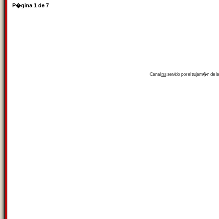
P�gina
1
de
7
Canal
rss
servido por el
trujam�n
de la