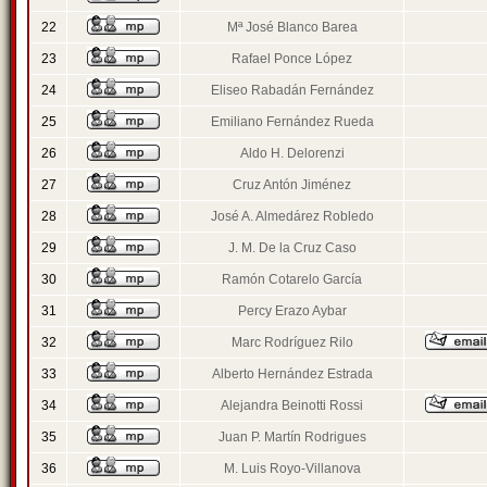
22
Mª José Blanco Barea
23
Rafael Ponce López
24
Eliseo Rabadán Fernández
25
Emiliano Fernández Rueda
26
Aldo H. Delorenzi
27
Cruz Antón Jiménez
28
José A. Almedárez Robledo
29
J. M. De la Cruz Caso
30
Ramón Cotarelo García
31
Percy Erazo Aybar
32
Marc Rodríguez Rilo
33
Alberto Hernández Estrada
34
Alejandra Beinotti Rossi
35
Juan P. Martín Rodrigues
36
M. Luis Royo-Villanova