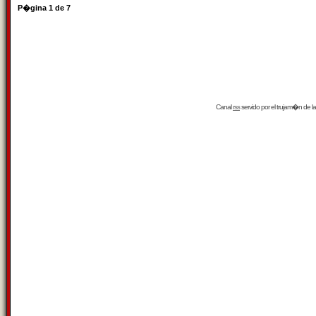
P�gina
1
de
7
Canal
rss
servido por el
trujam�n
de la