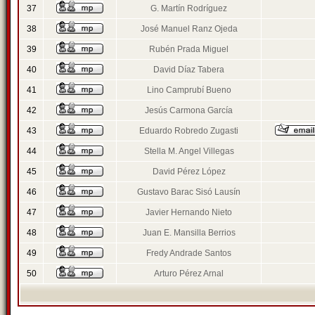
37
G. Martín Rodríguez
38
José Manuel Ranz Ojeda
39
Rubén Prada Miguel
40
David Díaz Tabera
41
Lino Camprubí Bueno
42
Jesús Carmona García
43
Eduardo Robredo Zugasti
44
Stella M. Angel Villegas
45
David Pérez López
46
Gustavo Barac Sisó Lausín
47
Javier Hernando Nieto
48
Juan E. Mansilla Berrios
49
Fredy Andrade Santos
50
Arturo Pérez Arnal