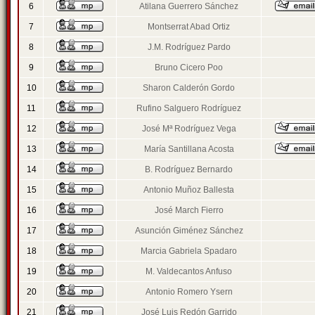
6
Atilana Guerrero Sánchez
7
Montserrat Abad Ortiz
8
J.M. Rodríguez Pardo
9
Bruno Cicero Poo
10
Sharon Calderón Gordo
11
Rufino Salguero Rodríguez
12
José Mª Rodríguez Vega
13
María Santillana Acosta
14
B. Rodríguez Bernardo
15
Antonio Muñoz Ballesta
16
José March Fierro
17
Asunción Giménez Sánchez
18
Marcia Gabriela Spadaro
19
M. Valdecantos Anfuso
20
Antonio Romero Ysern
21
José Luis Redón Garrido