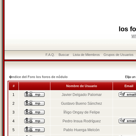
los f
w
F.A.Q.
Buscar
Lista de Miembros
Grupos de Usuarios
�ndice del Foro los foros de nódulo
Elija 
#
Nombre de Usuario
Email
1
Javier Delgado Palomar
2
Gustavo Bueno Sánchez
3
Íñigo Ongay de Felipe
4
Pedro Insua Rodríguez
5
Pablo Huerga Melcón