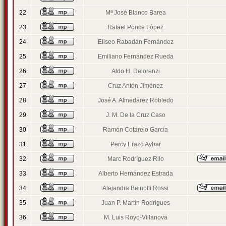
22
Mª José Blanco Barea
23
Rafael Ponce López
24
Eliseo Rabadán Fernández
25
Emiliano Fernández Rueda
26
Aldo H. Delorenzi
27
Cruz Antón Jiménez
28
José A. Almedárez Robledo
29
J. M. De la Cruz Caso
30
Ramón Cotarelo García
31
Percy Erazo Aybar
32
Marc Rodríguez Rilo
33
Alberto Hernández Estrada
34
Alejandra Beinotti Rossi
35
Juan P. Martín Rodrigues
36
M. Luis Royo-Villanova