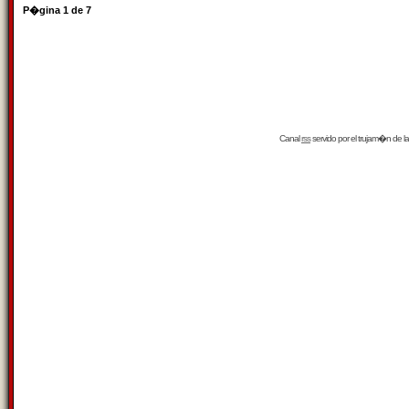
P�gina
1
de
7
Canal
rss
servido por el
trujam�n
de la