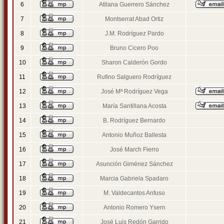
6
Atilana Guerrero Sánchez
7
Montserrat Abad Ortiz
8
J.M. Rodríguez Pardo
9
Bruno Cicero Poo
10
Sharon Calderón Gordo
11
Rufino Salguero Rodríguez
12
José Mª Rodríguez Vega
13
María Santillana Acosta
14
B. Rodríguez Bernardo
15
Antonio Muñoz Ballesta
16
José March Fierro
17
Asunción Giménez Sánchez
18
Marcia Gabriela Spadaro
19
M. Valdecantos Anfuso
20
Antonio Romero Ysern
21
José Luis Redón Garrido