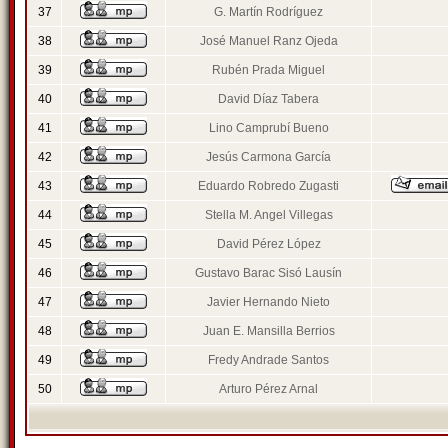
37
G. Martín Rodríguez
38
José Manuel Ranz Ojeda
39
Rubén Prada Miguel
40
David Díaz Tabera
41
Lino Camprubí Bueno
42
Jesús Carmona García
43
Eduardo Robredo Zugasti
44
Stella M. Angel Villegas
45
David Pérez López
46
Gustavo Barac Sisó Lausín
47
Javier Hernando Nieto
48
Juan E. Mansilla Berrios
49
Fredy Andrade Santos
50
Arturo Pérez Arnal