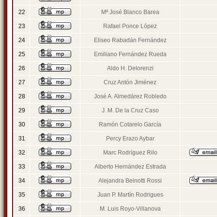
22
Mª José Blanco Barea
23
Rafael Ponce López
24
Eliseo Rabadán Fernández
25
Emiliano Fernández Rueda
26
Aldo H. Delorenzi
27
Cruz Antón Jiménez
28
José A. Almedárez Robledo
29
J. M. De la Cruz Caso
30
Ramón Cotarelo García
31
Percy Erazo Aybar
32
Marc Rodríguez Rilo
33
Alberto Hernández Estrada
34
Alejandra Beinotti Rossi
35
Juan P. Martín Rodrigues
36
M. Luis Royo-Villanova