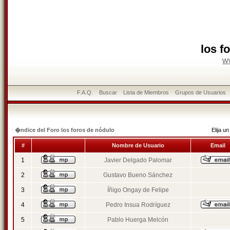
los f
w
F.A.Q.
Buscar
Lista de Miembros
Grupos de Usuarios
�ndice del Foro los foros de nódulo
Elija 
#
Nombre de Usuario
Email
1
Javier Delgado Palomar
2
Gustavo Bueno Sánchez
3
Íñigo Ongay de Felipe
4
Pedro Insua Rodríguez
5
Pablo Huerga Melcón