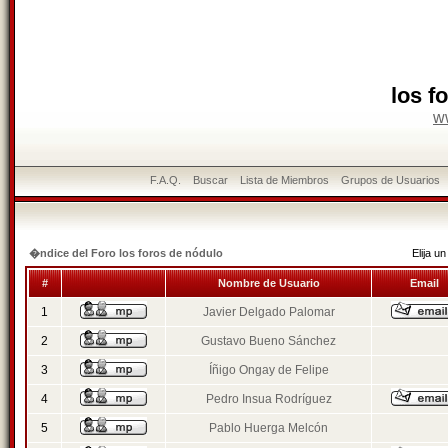
los f
w
F.A.Q.
Buscar
Lista de Miembros
Grupos de Usuarios
�ndice del Foro los foros de nódulo
Elija 
#
Nombre de Usuario
Email
1
Javier Delgado Palomar
2
Gustavo Bueno Sánchez
3
Íñigo Ongay de Felipe
4
Pedro Insua Rodríguez
5
Pablo Huerga Melcón