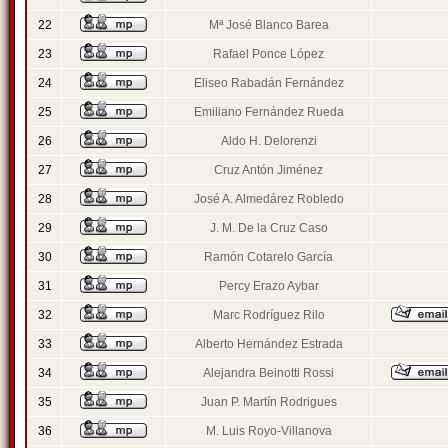
22
Mª José Blanco Barea
23
Rafael Ponce López
24
Eliseo Rabadán Fernández
25
Emiliano Fernández Rueda
26
Aldo H. Delorenzi
27
Cruz Antón Jiménez
28
José A. Almedárez Robledo
29
J. M. De la Cruz Caso
30
Ramón Cotarelo García
31
Percy Erazo Aybar
32
Marc Rodríguez Rilo
33
Alberto Hernández Estrada
34
Alejandra Beinotti Rossi
35
Juan P. Martín Rodrigues
36
M. Luis Royo-Villanova