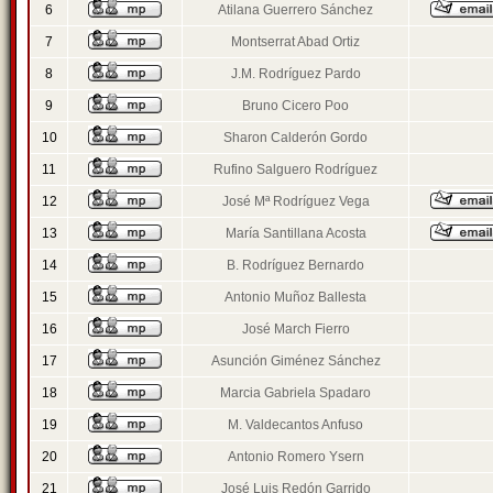
6
Atilana Guerrero Sánchez
7
Montserrat Abad Ortiz
8
J.M. Rodríguez Pardo
9
Bruno Cicero Poo
10
Sharon Calderón Gordo
11
Rufino Salguero Rodríguez
12
José Mª Rodríguez Vega
13
María Santillana Acosta
14
B. Rodríguez Bernardo
15
Antonio Muñoz Ballesta
16
José March Fierro
17
Asunción Giménez Sánchez
18
Marcia Gabriela Spadaro
19
M. Valdecantos Anfuso
20
Antonio Romero Ysern
21
José Luis Redón Garrido