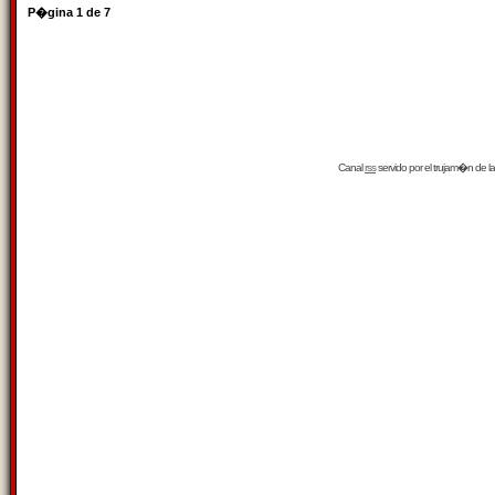
P�gina
1
de
7
Canal
rss
servido por el
trujam�n
de la