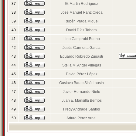
37
G. Martín Rodríguez
38
José Manuel Ranz Ojeda
39
Rubén Prada Miguel
40
David Díaz Tabera
41
Lino Camprubí Bueno
42
Jesús Carmona García
43
Eduardo Robredo Zugasti
44
Stella M. Angel Villegas
45
David Pérez López
46
Gustavo Barac Sisó Lausín
47
Javier Hernando Nieto
48
Juan E. Mansilla Berrios
49
Fredy Andrade Santos
50
Arturo Pérez Arnal