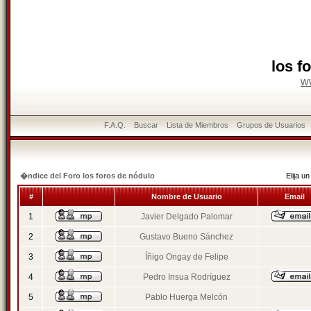
los f
w
F.A.Q.
Buscar
Lista de Miembros
Grupos de Usuarios
�ndice del Foro los foros de nódulo
Elija 
#
Nombre de Usuario
Email
1
Javier Delgado Palomar
2
Gustavo Bueno Sánchez
3
Íñigo Ongay de Felipe
4
Pedro Insua Rodríguez
5
Pablo Huerga Melcón