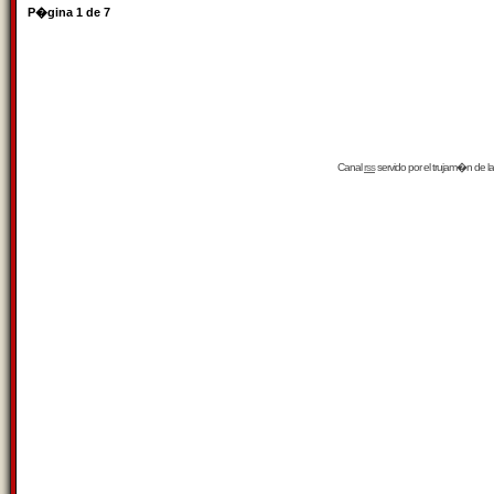
P�gina
1
de
7
Canal
rss
servido por el
trujam�n
de la