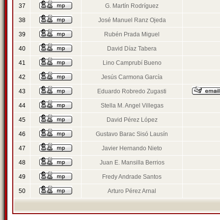
37
G. Martín Rodríguez
38
José Manuel Ranz Ojeda
39
Rubén Prada Miguel
40
David Díaz Tabera
41
Lino Camprubí Bueno
42
Jesús Carmona García
43
Eduardo Robredo Zugasti
44
Stella M. Angel Villegas
45
David Pérez López
46
Gustavo Barac Sisó Lausín
47
Javier Hernando Nieto
48
Juan E. Mansilla Berrios
49
Fredy Andrade Santos
50
Arturo Pérez Arnal