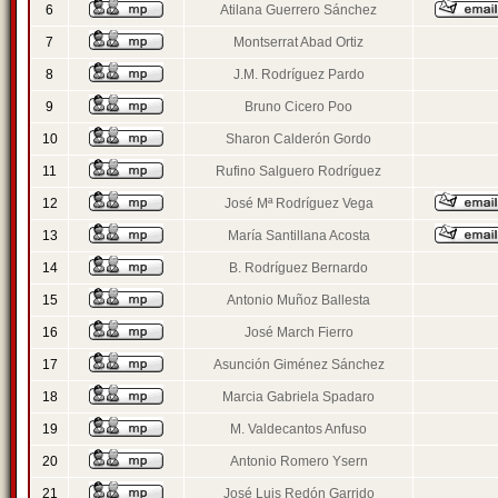
6
Atilana Guerrero Sánchez
7
Montserrat Abad Ortiz
8
J.M. Rodríguez Pardo
9
Bruno Cicero Poo
10
Sharon Calderón Gordo
11
Rufino Salguero Rodríguez
12
José Mª Rodríguez Vega
13
María Santillana Acosta
14
B. Rodríguez Bernardo
15
Antonio Muñoz Ballesta
16
José March Fierro
17
Asunción Giménez Sánchez
18
Marcia Gabriela Spadaro
19
M. Valdecantos Anfuso
20
Antonio Romero Ysern
21
José Luis Redón Garrido