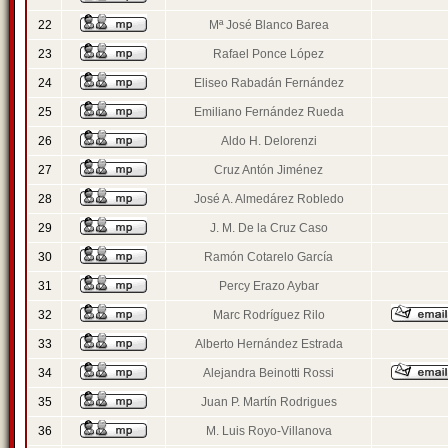
22
Mª José Blanco Barea
23
Rafael Ponce López
24
Eliseo Rabadán Fernández
25
Emiliano Fernández Rueda
26
Aldo H. Delorenzi
27
Cruz Antón Jiménez
28
José A. Almedárez Robledo
29
J. M. De la Cruz Caso
30
Ramón Cotarelo García
31
Percy Erazo Aybar
32
Marc Rodríguez Rilo
33
Alberto Hernández Estrada
34
Alejandra Beinotti Rossi
35
Juan P. Martín Rodrigues
36
M. Luis Royo-Villanova