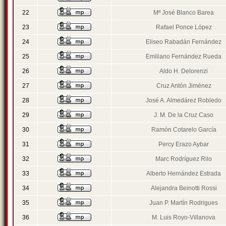
22
Mª José Blanco Barea
23
Rafael Ponce López
24
Eliseo Rabadán Fernández
25
Emiliano Fernández Rueda
26
Aldo H. Delorenzi
27
Cruz Antón Jiménez
28
José A. Almedárez Robledo
29
J. M. De la Cruz Caso
30
Ramón Cotarelo García
31
Percy Erazo Aybar
32
Marc Rodríguez Rilo
33
Alberto Hernández Estrada
34
Alejandra Beinotti Rossi
35
Juan P. Martín Rodrigues
36
M. Luis Royo-Villanova