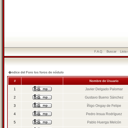
F.A.Q.
Buscar
Lista
�ndice del Foro los foros de nódulo
#
Nombre de Usuario
1
Javier Delgado Palomar
2
Gustavo Bueno Sánchez
3
Íñigo Ongay de Felipe
4
Pedro Insua Rodríguez
5
Pablo Huerga Melcón