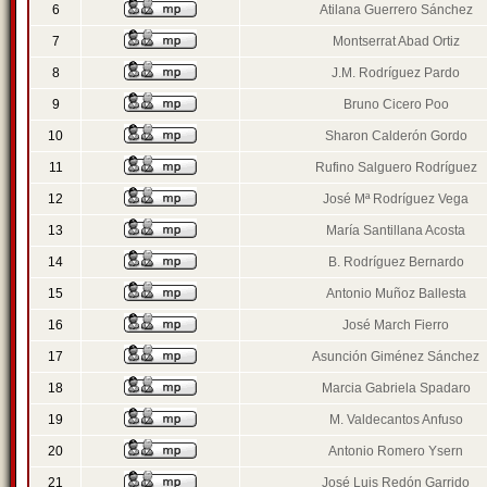
6
Atilana Guerrero Sánchez
7
Montserrat Abad Ortiz
8
J.M. Rodríguez Pardo
9
Bruno Cicero Poo
10
Sharon Calderón Gordo
11
Rufino Salguero Rodríguez
12
José Mª Rodríguez Vega
13
María Santillana Acosta
14
B. Rodríguez Bernardo
15
Antonio Muñoz Ballesta
16
José March Fierro
17
Asunción Giménez Sánchez
18
Marcia Gabriela Spadaro
19
M. Valdecantos Anfuso
20
Antonio Romero Ysern
21
José Luis Redón Garrido