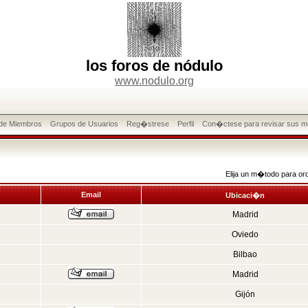
los foros de nódulo
www.nodulo.org
 de Miembros
Grupos de Usuarios
Reg�strese
Perfil
Con�ctese para revisar sus m
Elija un m�todo para or
Email
Ubicaci�n
Madrid
Oviedo
Bilbao
Madrid
Gijón