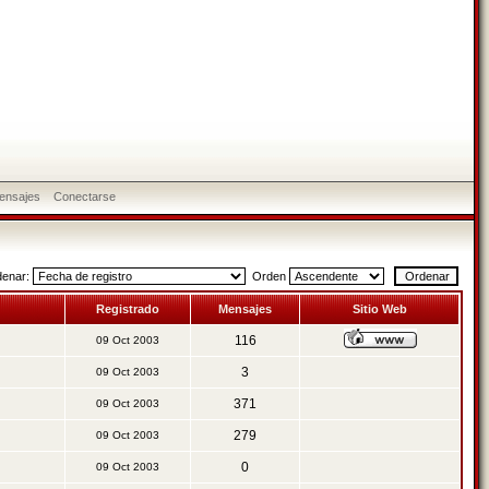
ensajes
Conectarse
denar:
Orden
Registrado
Mensajes
Sitio Web
116
09 Oct 2003
3
09 Oct 2003
371
09 Oct 2003
279
09 Oct 2003
0
09 Oct 2003