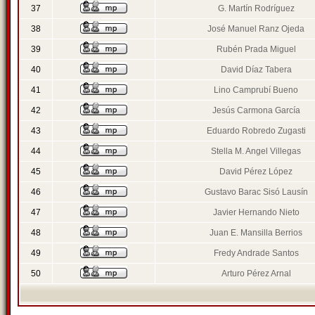
37
G. Martín Rodríguez
38
José Manuel Ranz Ojeda
39
Rubén Prada Miguel
40
David Díaz Tabera
41
Lino Camprubí Bueno
42
Jesús Carmona García
43
Eduardo Robredo Zugasti
44
Stella M. Angel Villegas
45
David Pérez López
46
Gustavo Barac Sisó Lausín
47
Javier Hernando Nieto
48
Juan E. Mansilla Berrios
49
Fredy Andrade Santos
50
Arturo Pérez Arnal