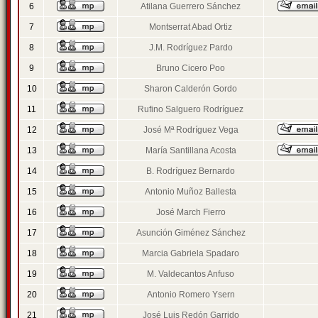
6
Atilana Guerrero Sánchez
7
Montserrat Abad Ortiz
8
J.M. Rodríguez Pardo
9
Bruno Cicero Poo
10
Sharon Calderón Gordo
11
Rufino Salguero Rodríguez
12
José Mª Rodríguez Vega
13
María Santillana Acosta
14
B. Rodríguez Bernardo
15
Antonio Muñoz Ballesta
16
José March Fierro
17
Asunción Giménez Sánchez
18
Marcia Gabriela Spadaro
19
M. Valdecantos Anfuso
20
Antonio Romero Ysern
21
José Luis Redón Garrido