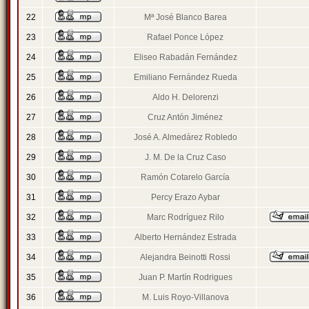
22
Mª José Blanco Barea
23
Rafael Ponce López
24
Eliseo Rabadán Fernández
25
Emiliano Fernández Rueda
26
Aldo H. Delorenzi
27
Cruz Antón Jiménez
28
José A. Almedárez Robledo
29
J. M. De la Cruz Caso
30
Ramón Cotarelo García
31
Percy Erazo Aybar
32
Marc Rodríguez Rilo
33
Alberto Hernández Estrada
34
Alejandra Beinotti Rossi
35
Juan P. Martín Rodrigues
36
M. Luis Royo-Villanova