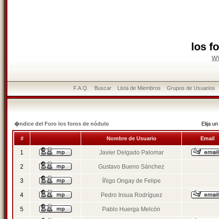
los f
w
F.A.Q.
Buscar
Lista de Miembros
Grupos de Usuarios
�ndice del Foro los foros de nódulo
Elija 
#
Nombre de Usuario
Email
1
Javier Delgado Palomar
2
Gustavo Bueno Sánchez
3
Íñigo Ongay de Felipe
4
Pedro Insua Rodríguez
5
Pablo Huerga Melcón