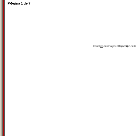
P�gina
1
de
7
Canal
rss
servido por el
trujam�n
de la