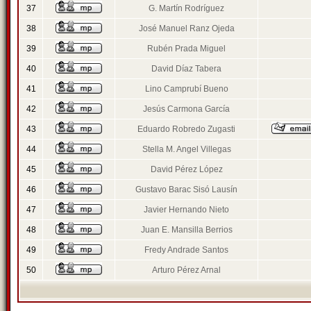
37
G. Martín Rodríguez
38
José Manuel Ranz Ojeda
39
Rubén Prada Miguel
40
David Díaz Tabera
41
Lino Camprubí Bueno
42
Jesús Carmona García
43
Eduardo Robredo Zugasti
44
Stella M. Angel Villegas
45
David Pérez López
46
Gustavo Barac Sisó Lausín
47
Javier Hernando Nieto
48
Juan E. Mansilla Berrios
49
Fredy Andrade Santos
50
Arturo Pérez Arnal