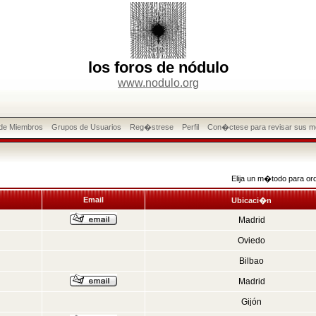
los foros de nódulo
www.nodulo.org
 de Miembros
Grupos de Usuarios
Reg�strese
Perfil
Con�ctese para revisar sus m
Elija un m�todo para or
Email
Ubicaci�n
Madrid
Oviedo
Bilbao
Madrid
Gijón