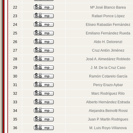
22
Mª José Blanco Barea
23
Rafael Ponce López
24
Eliseo Rabadán Fernández
25
Emiliano Fernández Rueda
26
Aldo H. Delorenzi
27
Cruz Antón Jiménez
28
José A. Almedárez Robledo
29
J. M. De la Cruz Caso
30
Ramón Cotarelo García
31
Percy Erazo Aybar
32
Marc Rodríguez Rilo
33
Alberto Hernández Estrada
34
Alejandra Beinotti Rossi
35
Juan P. Martín Rodrigues
36
M. Luis Royo-Villanova