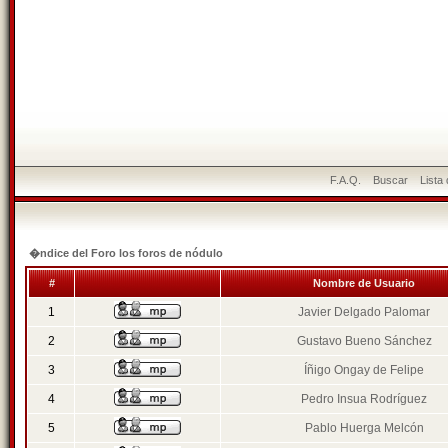
F.A.Q.
Buscar
Lista
�ndice del Foro los foros de nódulo
#
Nombre de Usuario
1
Javier Delgado Palomar
2
Gustavo Bueno Sánchez
3
Íñigo Ongay de Felipe
4
Pedro Insua Rodríguez
5
Pablo Huerga Melcón