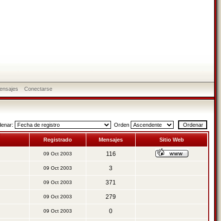
ensajes
Conectarse
denar:
Orden
Registrado
Mensajes
Sitio Web
116
09 Oct 2003
3
09 Oct 2003
371
09 Oct 2003
279
09 Oct 2003
0
09 Oct 2003