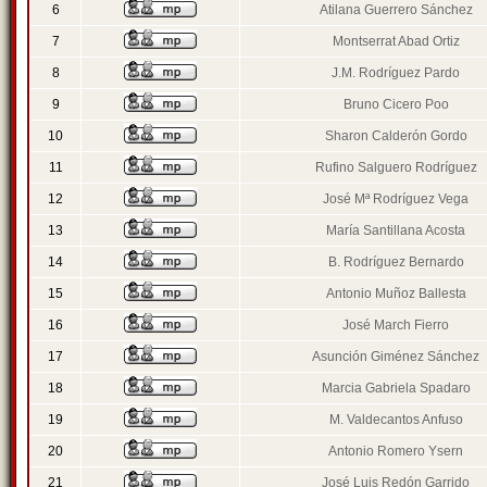
6
Atilana Guerrero Sánchez
7
Montserrat Abad Ortiz
8
J.M. Rodríguez Pardo
9
Bruno Cicero Poo
10
Sharon Calderón Gordo
11
Rufino Salguero Rodríguez
12
José Mª Rodríguez Vega
13
María Santillana Acosta
14
B. Rodríguez Bernardo
15
Antonio Muñoz Ballesta
16
José March Fierro
17
Asunción Giménez Sánchez
18
Marcia Gabriela Spadaro
19
M. Valdecantos Anfuso
20
Antonio Romero Ysern
21
José Luis Redón Garrido