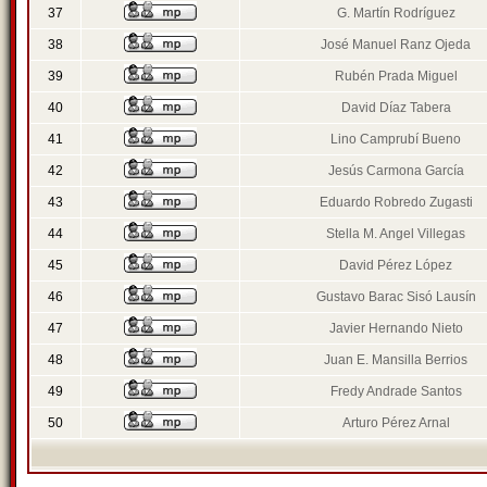
37
G. Martín Rodríguez
38
José Manuel Ranz Ojeda
39
Rubén Prada Miguel
40
David Díaz Tabera
41
Lino Camprubí Bueno
42
Jesús Carmona García
43
Eduardo Robredo Zugasti
44
Stella M. Angel Villegas
45
David Pérez López
46
Gustavo Barac Sisó Lausín
47
Javier Hernando Nieto
48
Juan E. Mansilla Berrios
49
Fredy Andrade Santos
50
Arturo Pérez Arnal