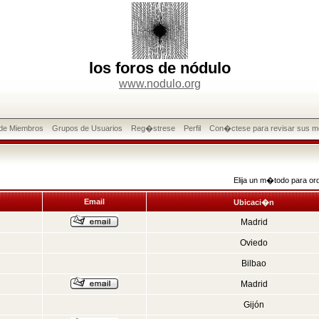
los foros de nódulo
www.nodulo.org
 de Miembros
Grupos de Usuarios
Reg�strese
Perfil
Con�ctese para revisar sus m
Elija un m�todo para or
Email
Ubicaci�n
Madrid
Oviedo
Bilbao
Madrid
Gijón