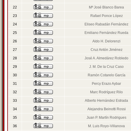
22
Mª José Blanco Barea
23
Rafael Ponce López
24
Eliseo Rabadán Fernández
25
Emiliano Fernández Rueda
26
Aldo H. Delorenzi
27
Cruz Antón Jiménez
28
José A. Almedárez Robledo
29
J. M. De la Cruz Caso
30
Ramón Cotarelo García
31
Percy Erazo Aybar
32
Marc Rodríguez Rilo
33
Alberto Hernández Estrada
34
Alejandra Beinotti Rossi
35
Juan P. Martín Rodrigues
36
M. Luis Royo-Villanova