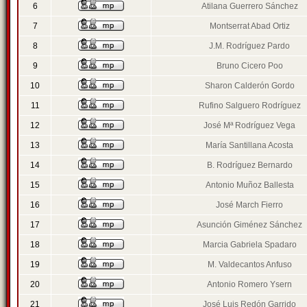
6
Atilana Guerrero Sánchez
7
Montserrat Abad Ortiz
8
J.M. Rodríguez Pardo
9
Bruno Cicero Poo
10
Sharon Calderón Gordo
11
Rufino Salguero Rodríguez
12
José Mª Rodríguez Vega
13
María Santillana Acosta
14
B. Rodríguez Bernardo
15
Antonio Muñoz Ballesta
16
José March Fierro
17
Asunción Giménez Sánchez
18
Marcia Gabriela Spadaro
19
M. Valdecantos Anfuso
20
Antonio Romero Ysern
21
José Luis Redón Garrido