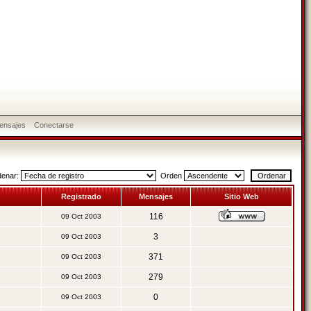
ensajes
Conectarse
denar:
Orden
Registrado
Mensajes
Sitio Web
116
09 Oct 2003
3
09 Oct 2003
371
09 Oct 2003
279
09 Oct 2003
0
09 Oct 2003