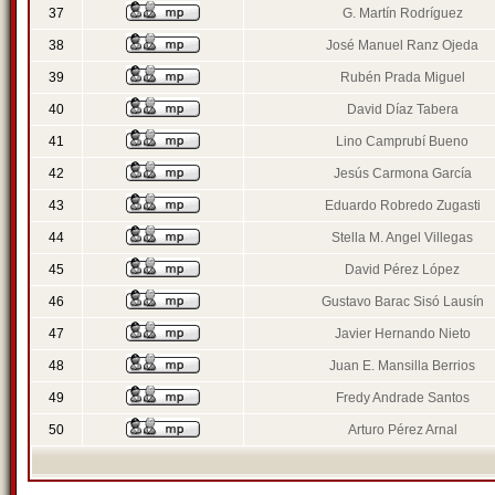
37
G. Martín Rodríguez
38
José Manuel Ranz Ojeda
39
Rubén Prada Miguel
40
David Díaz Tabera
41
Lino Camprubí Bueno
42
Jesús Carmona García
43
Eduardo Robredo Zugasti
44
Stella M. Angel Villegas
45
David Pérez López
46
Gustavo Barac Sisó Lausín
47
Javier Hernando Nieto
48
Juan E. Mansilla Berrios
49
Fredy Andrade Santos
50
Arturo Pérez Arnal