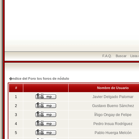
F.A.Q.
Buscar
Lista
�ndice del Foro los foros de nódulo
#
Nombre de Usuario
1
Javier Delgado Palomar
2
Gustavo Bueno Sánchez
3
Íñigo Ongay de Felipe
4
Pedro Insua Rodríguez
5
Pablo Huerga Melcón