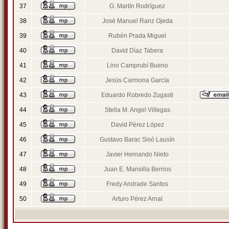
37
G. Martín Rodríguez
38
José Manuel Ranz Ojeda
39
Rubén Prada Miguel
40
David Díaz Tabera
41
Lino Camprubí Bueno
42
Jesús Carmona García
43
Eduardo Robredo Zugasti
44
Stella M. Angel Villegas
45
David Pérez López
46
Gustavo Barac Sisó Lausín
47
Javier Hernando Nieto
48
Juan E. Mansilla Berrios
49
Fredy Andrade Santos
50
Arturo Pérez Arnal