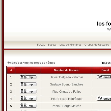
los f
w
F.A.Q.
Buscar
Lista de Miembros
Grupos de Usuarios
�ndice del Foro los foros de nódulo
Elija 
#
Nombre de Usuario
Email
1
Javier Delgado Palomar
2
Gustavo Bueno Sánchez
3
Íñigo Ongay de Felipe
4
Pedro Insua Rodríguez
5
Pablo Huerga Melcón