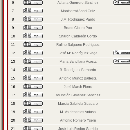
6
Atilana Guerrero Sánchez
7
Montserrat Abad Ortiz
8
J.M. Rodríguez Pardo
9
Bruno Cicero Poo
10
Sharon Calderón Gordo
11
Rufino Salguero Rodríguez
12
José Mª Rodríguez Vega
13
María Santillana Acosta
14
B. Rodríguez Bernardo
15
Antonio Muñoz Ballesta
16
José March Fierro
17
Asunción Giménez Sánchez
18
Marcia Gabriela Spadaro
19
M. Valdecantos Anfuso
20
Antonio Romero Ysern
21
José Luis Redón Garrido