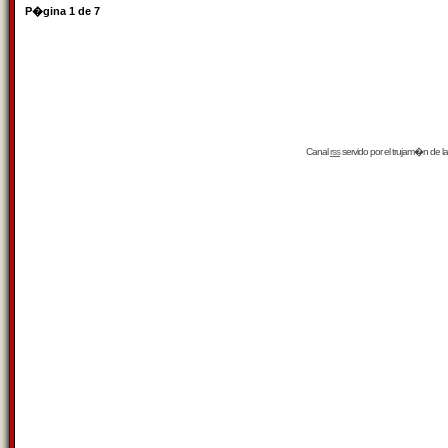
P�gina
1
de
7
Canal
rss
servido por el
trujam�n
de la