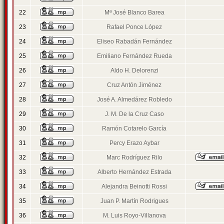
22
Mª José Blanco Barea
23
Rafael Ponce López
24
Eliseo Rabadán Fernández
25
Emiliano Fernández Rueda
26
Aldo H. Delorenzi
27
Cruz Antón Jiménez
28
José A. Almedárez Robledo
29
J. M. De la Cruz Caso
30
Ramón Cotarelo García
31
Percy Erazo Aybar
32
Marc Rodríguez Rilo
33
Alberto Hernández Estrada
34
Alejandra Beinotti Rossi
35
Juan P. Martín Rodrigues
36
M. Luis Royo-Villanova