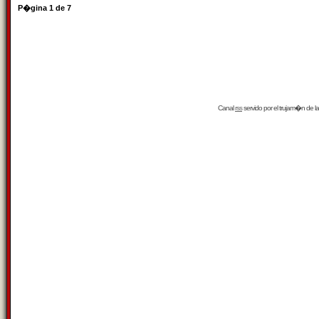
P�gina
1
de
7
Canal
rss
servido por el
trujam�n
de la