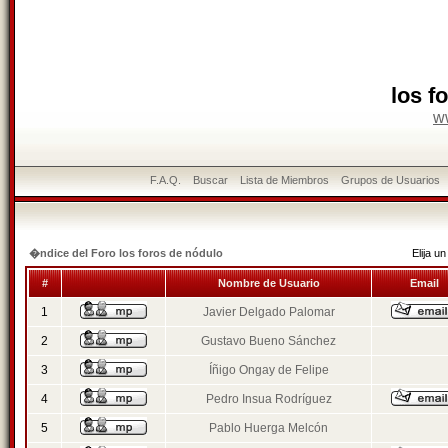
los f
w
F.A.Q.
Buscar
Lista de Miembros
Grupos de Usuarios
�ndice del Foro los foros de nódulo
Elija 
#
Nombre de Usuario
Email
1
Javier Delgado Palomar
2
Gustavo Bueno Sánchez
3
Íñigo Ongay de Felipe
4
Pedro Insua Rodríguez
5
Pablo Huerga Melcón