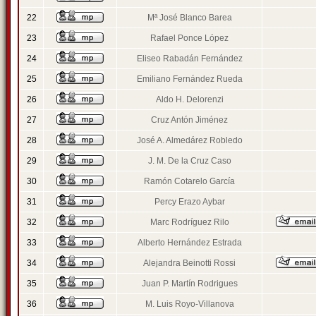
22
Mª José Blanco Barea
23
Rafael Ponce López
24
Eliseo Rabadán Fernández
25
Emiliano Fernández Rueda
26
Aldo H. Delorenzi
27
Cruz Antón Jiménez
28
José A. Almedárez Robledo
29
J. M. De la Cruz Caso
30
Ramón Cotarelo García
31
Percy Erazo Aybar
32
Marc Rodríguez Rilo
33
Alberto Hernández Estrada
34
Alejandra Beinotti Rossi
35
Juan P. Martín Rodrigues
36
M. Luis Royo-Villanova