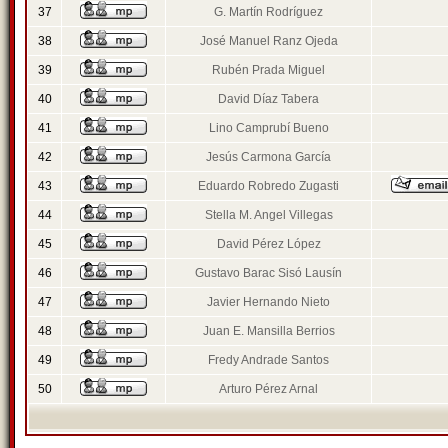
37
G. Martín Rodríguez
38
José Manuel Ranz Ojeda
39
Rubén Prada Miguel
40
David Díaz Tabera
41
Lino Camprubí Bueno
42
Jesús Carmona García
43
Eduardo Robredo Zugasti
44
Stella M. Angel Villegas
45
David Pérez López
46
Gustavo Barac Sisó Lausín
47
Javier Hernando Nieto
48
Juan E. Mansilla Berrios
49
Fredy Andrade Santos
50
Arturo Pérez Arnal