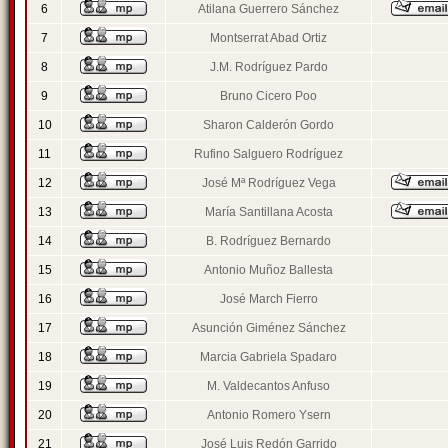
6
Atilana Guerrero Sánchez
7
Montserrat Abad Ortiz
8
J.M. Rodríguez Pardo
9
Bruno Cicero Poo
10
Sharon Calderón Gordo
11
Rufino Salguero Rodríguez
12
José Mª Rodríguez Vega
13
María Santillana Acosta
14
B. Rodríguez Bernardo
15
Antonio Muñoz Ballesta
16
José March Fierro
17
Asunción Giménez Sánchez
18
Marcia Gabriela Spadaro
19
M. Valdecantos Anfuso
20
Antonio Romero Ysern
21
José Luis Redón Garrido