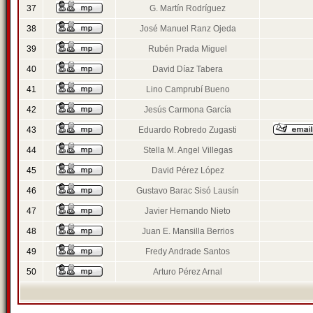
37
G. Martín Rodríguez
38
José Manuel Ranz Ojeda
39
Rubén Prada Miguel
40
David Díaz Tabera
41
Lino Camprubí Bueno
42
Jesús Carmona García
43
Eduardo Robredo Zugasti
44
Stella M. Angel Villegas
45
David Pérez López
46
Gustavo Barac Sisó Lausín
47
Javier Hernando Nieto
48
Juan E. Mansilla Berrios
49
Fredy Andrade Santos
50
Arturo Pérez Arnal