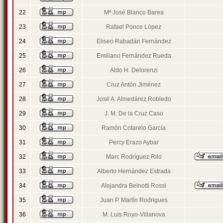
22
Mª José Blanco Barea
23
Rafael Ponce López
24
Eliseo Rabadán Fernández
25
Emiliano Fernández Rueda
26
Aldo H. Delorenzi
27
Cruz Antón Jiménez
28
José A. Almedárez Robledo
29
J. M. De la Cruz Caso
30
Ramón Cotarelo García
31
Percy Erazo Aybar
32
Marc Rodríguez Rilo
33
Alberto Hernández Estrada
34
Alejandra Beinotti Rossi
35
Juan P. Martín Rodrigues
36
M. Luis Royo-Villanova