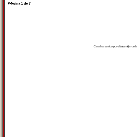
P�gina
1
de
7
Canal
rss
servido por el
trujam�n
de la