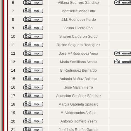
6
Atilana Guerrero Sánchez
7
Montserrat Abad Ortiz
8
J.M. Rodríguez Pardo
9
Bruno Cicero Poo
10
Sharon Calderón Gordo
11
Rufino Salguero Rodríguez
12
José Mª Rodríguez Vega
13
María Santillana Acosta
14
B. Rodríguez Bernardo
15
Antonio Muñoz Ballesta
16
José March Fierro
17
Asunción Giménez Sánchez
18
Marcia Gabriela Spadaro
19
M. Valdecantos Anfuso
20
Antonio Romero Ysern
21
José Luis Redón Garrido