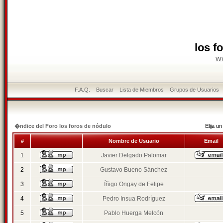
los f
w
F.A.Q.
Buscar
Lista de Miembros
Grupos de Usuarios
�ndice del Foro los foros de nódulo
Elija 
#
Nombre de Usuario
Email
1
Javier Delgado Palomar
2
Gustavo Bueno Sánchez
3
Íñigo Ongay de Felipe
4
Pedro Insua Rodríguez
5
Pablo Huerga Melcón