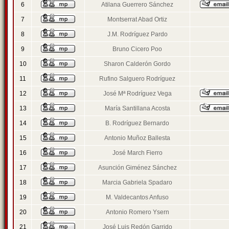
6
Atilana Guerrero Sánchez
7
Montserrat Abad Ortiz
8
J.M. Rodríguez Pardo
9
Bruno Cicero Poo
10
Sharon Calderón Gordo
11
Rufino Salguero Rodríguez
12
José Mª Rodríguez Vega
13
María Santillana Acosta
14
B. Rodríguez Bernardo
15
Antonio Muñoz Ballesta
16
José March Fierro
17
Asunción Giménez Sánchez
18
Marcia Gabriela Spadaro
19
M. Valdecantos Anfuso
20
Antonio Romero Ysern
21
José Luis Redón Garrido