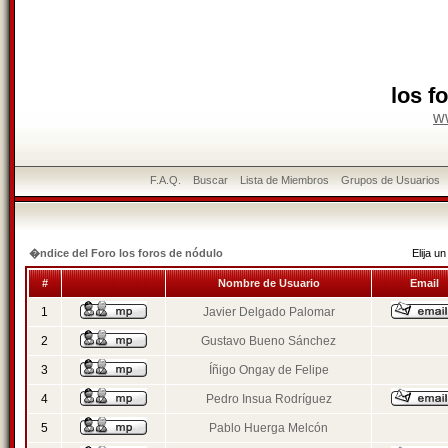
los f
w
F.A.Q.
Buscar
Lista de Miembros
Grupos de Usuarios
�ndice del Foro los foros de nódulo
Elija 
#
Nombre de Usuario
Email
1
Javier Delgado Palomar
2
Gustavo Bueno Sánchez
3
Íñigo Ongay de Felipe
4
Pedro Insua Rodríguez
5
Pablo Huerga Melcón