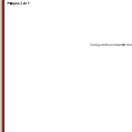
P�gina
1
de
7
Canal
rss
servido por el
trujam�n
de la