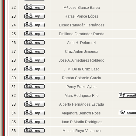
22
Mª José Blanco Barea
23
Rafael Ponce López
24
Eliseo Rabadán Fernández
25
Emiliano Fernández Rueda
26
Aldo H. Delorenzi
27
Cruz Antón Jiménez
28
José A. Almedárez Robledo
29
J. M. De la Cruz Caso
30
Ramón Cotarelo García
31
Percy Erazo Aybar
32
Marc Rodríguez Rilo
33
Alberto Hernández Estrada
34
Alejandra Beinotti Rossi
35
Juan P. Martín Rodrigues
36
M. Luis Royo-Villanova