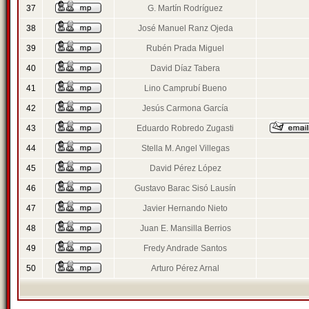
37
G. Martín Rodríguez
38
José Manuel Ranz Ojeda
39
Rubén Prada Miguel
40
David Díaz Tabera
41
Lino Camprubí Bueno
42
Jesús Carmona García
43
Eduardo Robredo Zugasti
44
Stella M. Angel Villegas
45
David Pérez López
46
Gustavo Barac Sisó Lausín
47
Javier Hernando Nieto
48
Juan E. Mansilla Berrios
49
Fredy Andrade Santos
50
Arturo Pérez Arnal