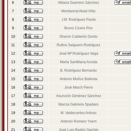
6
Atilana Guerrero Sánchez
7
Montserrat Abad Ortiz
8
J.M. Rodríguez Pardo
9
Bruno Cicero Poo
10
Sharon Calderón Gordo
11
Rufino Salguero Rodríguez
12
José Mª Rodríguez Vega
13
María Santillana Acosta
14
B. Rodríguez Bernardo
15
Antonio Muñoz Ballesta
16
José March Fierro
17
Asunción Giménez Sánchez
18
Marcia Gabriela Spadaro
19
M. Valdecantos Anfuso
20
Antonio Romero Ysern
21
José Luis Redón Garrido