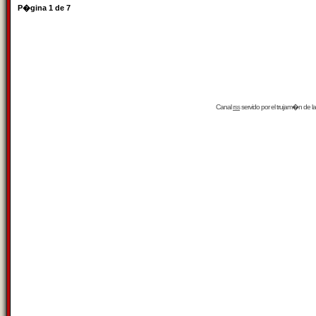
P�gina
1
de
7
Canal
rss
servido por el
trujam�n
de la