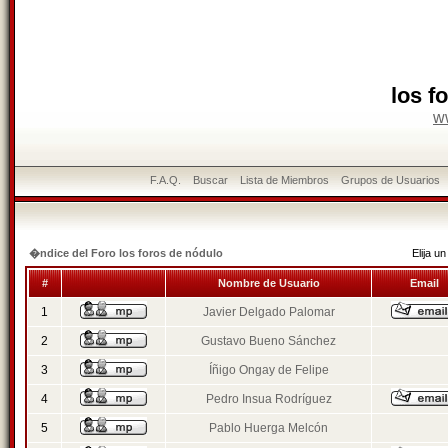
los f
w
F.A.Q.
Buscar
Lista de Miembros
Grupos de Usuarios
�ndice del Foro los foros de nódulo
Elija 
#
Nombre de Usuario
Email
1
Javier Delgado Palomar
2
Gustavo Bueno Sánchez
3
Íñigo Ongay de Felipe
4
Pedro Insua Rodríguez
5
Pablo Huerga Melcón