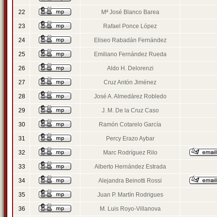
22
Mª José Blanco Barea
23
Rafael Ponce López
24
Eliseo Rabadán Fernández
25
Emiliano Fernández Rueda
26
Aldo H. Delorenzi
27
Cruz Antón Jiménez
28
José A. Almedárez Robledo
29
J. M. De la Cruz Caso
30
Ramón Cotarelo García
31
Percy Erazo Aybar
32
Marc Rodríguez Rilo
33
Alberto Hernández Estrada
34
Alejandra Beinotti Rossi
35
Juan P. Martín Rodrigues
36
M. Luis Royo-Villanova