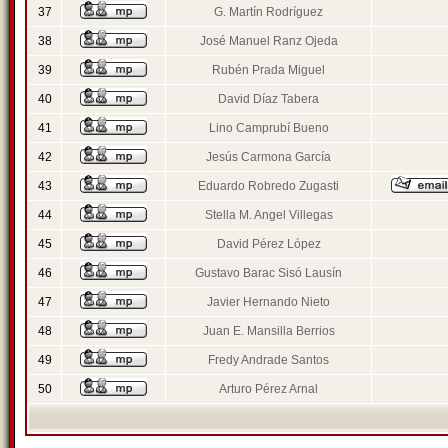
37
G. Martín Rodríguez
38
José Manuel Ranz Ojeda
39
Rubén Prada Miguel
40
David Díaz Tabera
41
Lino Camprubí Bueno
42
Jesús Carmona García
43
Eduardo Robredo Zugasti
44
Stella M. Angel Villegas
45
David Pérez López
46
Gustavo Barac Sisó Lausín
47
Javier Hernando Nieto
48
Juan E. Mansilla Berrios
49
Fredy Andrade Santos
50
Arturo Pérez Arnal