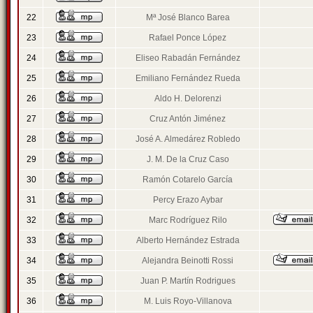
22
Mª José Blanco Barea
23
Rafael Ponce López
24
Eliseo Rabadán Fernández
25
Emiliano Fernández Rueda
26
Aldo H. Delorenzi
27
Cruz Antón Jiménez
28
José A. Almedárez Robledo
29
J. M. De la Cruz Caso
30
Ramón Cotarelo García
31
Percy Erazo Aybar
32
Marc Rodríguez Rilo
33
Alberto Hernández Estrada
34
Alejandra Beinotti Rossi
35
Juan P. Martín Rodrigues
36
M. Luis Royo-Villanova