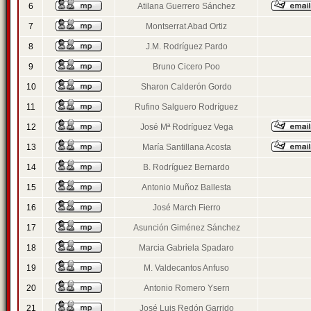
6
Atilana Guerrero Sánchez
7
Montserrat Abad Ortiz
8
J.M. Rodríguez Pardo
9
Bruno Cicero Poo
10
Sharon Calderón Gordo
11
Rufino Salguero Rodríguez
12
José Mª Rodríguez Vega
13
María Santillana Acosta
14
B. Rodríguez Bernardo
15
Antonio Muñoz Ballesta
16
José March Fierro
17
Asunción Giménez Sánchez
18
Marcia Gabriela Spadaro
19
M. Valdecantos Anfuso
20
Antonio Romero Ysern
21
José Luis Redón Garrido