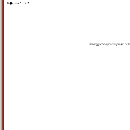
P�gina
1
de
7
Canal
rss
servido por el
trujam�n
de la