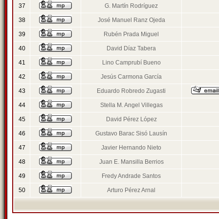
37
G. Martín Rodríguez
38
José Manuel Ranz Ojeda
39
Rubén Prada Miguel
40
David Díaz Tabera
41
Lino Camprubí Bueno
42
Jesús Carmona García
43
Eduardo Robredo Zugasti
44
Stella M. Angel Villegas
45
David Pérez López
46
Gustavo Barac Sisó Lausín
47
Javier Hernando Nieto
48
Juan E. Mansilla Berrios
49
Fredy Andrade Santos
50
Arturo Pérez Arnal