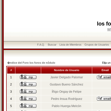
los f
w
F.A.Q.
Buscar
Lista de Miembros
Grupos de Usuarios
�ndice del Foro los foros de nódulo
Elija 
#
Nombre de Usuario
Email
1
Javier Delgado Palomar
2
Gustavo Bueno Sánchez
3
Íñigo Ongay de Felipe
4
Pedro Insua Rodríguez
5
Pablo Huerga Melcón