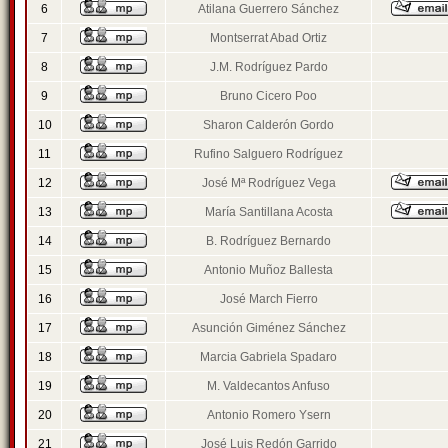
6
Atilana Guerrero Sánchez
7
Montserrat Abad Ortiz
8
J.M. Rodríguez Pardo
9
Bruno Cicero Poo
10
Sharon Calderón Gordo
11
Rufino Salguero Rodríguez
12
José Mª Rodríguez Vega
13
María Santillana Acosta
14
B. Rodríguez Bernardo
15
Antonio Muñoz Ballesta
16
José March Fierro
17
Asunción Giménez Sánchez
18
Marcia Gabriela Spadaro
19
M. Valdecantos Anfuso
20
Antonio Romero Ysern
21
José Luis Redón Garrido