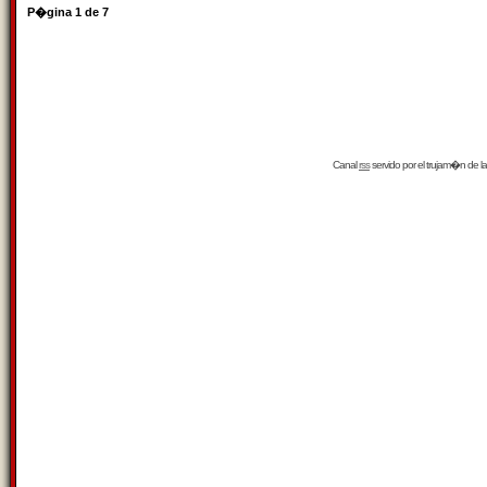
P�gina
1
de
7
Canal
rss
servido por el
trujam�n
de la