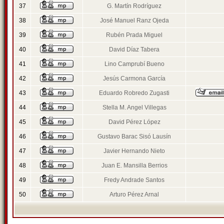
37
G. Martín Rodríguez
38
José Manuel Ranz Ojeda
39
Rubén Prada Miguel
40
David Díaz Tabera
41
Lino Camprubí Bueno
42
Jesús Carmona García
43
Eduardo Robredo Zugasti
44
Stella M. Angel Villegas
45
David Pérez López
46
Gustavo Barac Sisó Lausín
47
Javier Hernando Nieto
48
Juan E. Mansilla Berrios
49
Fredy Andrade Santos
50
Arturo Pérez Arnal