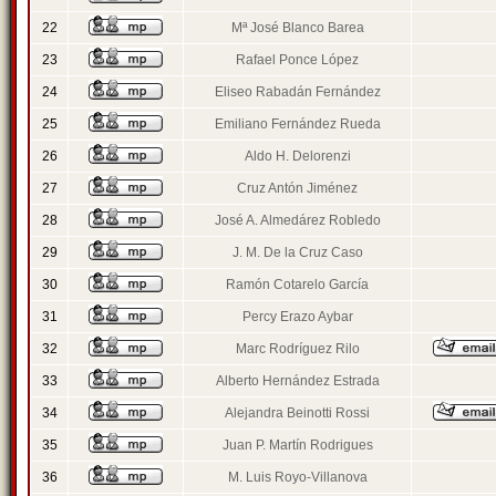
22
Mª José Blanco Barea
23
Rafael Ponce López
24
Eliseo Rabadán Fernández
25
Emiliano Fernández Rueda
26
Aldo H. Delorenzi
27
Cruz Antón Jiménez
28
José A. Almedárez Robledo
29
J. M. De la Cruz Caso
30
Ramón Cotarelo García
31
Percy Erazo Aybar
32
Marc Rodríguez Rilo
33
Alberto Hernández Estrada
34
Alejandra Beinotti Rossi
35
Juan P. Martín Rodrigues
36
M. Luis Royo-Villanova