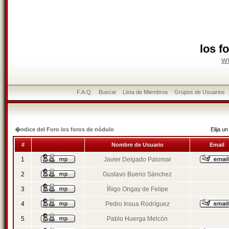
los f
w
F.A.Q.
Buscar
Lista de Miembros
Grupos de Usuarios
�ndice del Foro los foros de nódulo
Elija 
#
Nombre de Usuario
Email
1
Javier Delgado Palomar
2
Gustavo Bueno Sánchez
3
Íñigo Ongay de Felipe
4
Pedro Insua Rodríguez
5
Pablo Huerga Melcón