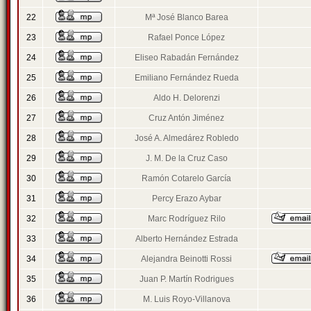
22
Mª José Blanco Barea
23
Rafael Ponce López
24
Eliseo Rabadán Fernández
25
Emiliano Fernández Rueda
26
Aldo H. Delorenzi
27
Cruz Antón Jiménez
28
José A. Almedárez Robledo
29
J. M. De la Cruz Caso
30
Ramón Cotarelo García
31
Percy Erazo Aybar
32
Marc Rodríguez Rilo
33
Alberto Hernández Estrada
34
Alejandra Beinotti Rossi
35
Juan P. Martín Rodrigues
36
M. Luis Royo-Villanova