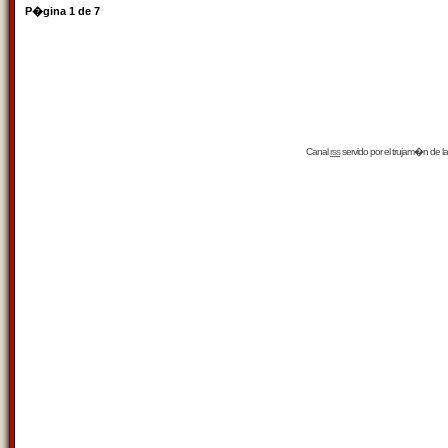
P�gina
1
de
7
Canal
rss
servido por el
trujam�n
de la