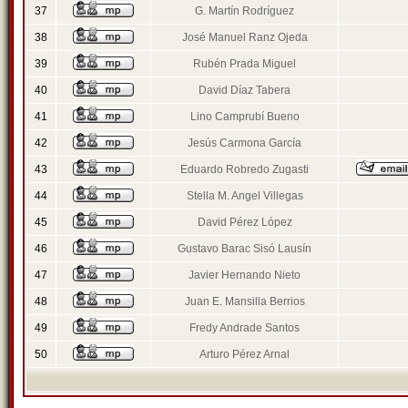
37
G. Martín Rodríguez
38
José Manuel Ranz Ojeda
39
Rubén Prada Miguel
40
David Díaz Tabera
41
Lino Camprubí Bueno
42
Jesús Carmona García
43
Eduardo Robredo Zugasti
44
Stella M. Angel Villegas
45
David Pérez López
46
Gustavo Barac Sisó Lausín
47
Javier Hernando Nieto
48
Juan E. Mansilla Berrios
49
Fredy Andrade Santos
50
Arturo Pérez Arnal