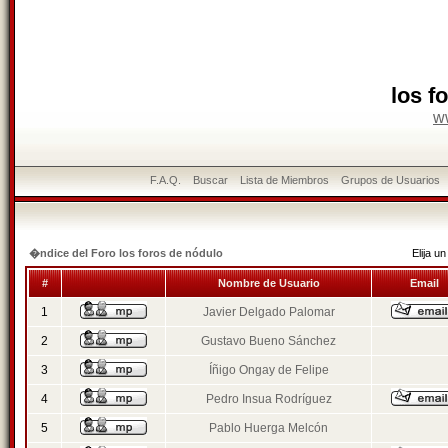
los f
w
F.A.Q.
Buscar
Lista de Miembros
Grupos de Usuarios
�ndice del Foro los foros de nódulo
Elija 
#
Nombre de Usuario
Email
1
Javier Delgado Palomar
2
Gustavo Bueno Sánchez
3
Íñigo Ongay de Felipe
4
Pedro Insua Rodríguez
5
Pablo Huerga Melcón