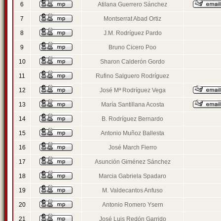
6
Atilana Guerrero Sánchez
7
Montserrat Abad Ortiz
8
J.M. Rodríguez Pardo
9
Bruno Cicero Poo
10
Sharon Calderón Gordo
11
Rufino Salguero Rodríguez
12
José Mª Rodríguez Vega
13
María Santillana Acosta
14
B. Rodríguez Bernardo
15
Antonio Muñoz Ballesta
16
José March Fierro
17
Asunción Giménez Sánchez
18
Marcia Gabriela Spadaro
19
M. Valdecantos Anfuso
20
Antonio Romero Ysern
21
José Luis Redón Garrido