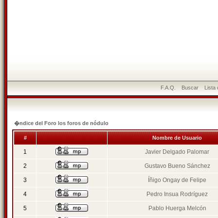
F.A.Q.
Buscar
Lista
�ndice del Foro los foros de nódulo
#
Nombre de Usuario
1
Javier Delgado Palomar
2
Gustavo Bueno Sánchez
3
Íñigo Ongay de Felipe
4
Pedro Insua Rodríguez
5
Pablo Huerga Melcón