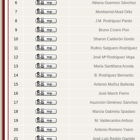
6
Atilana Guerrero Sánchez
7
Montserrat Abad Ortiz
8
J.M. Rodríguez Pardo
9
Bruno Cicero Poo
10
Sharon Calderón Gordo
11
Rufino Salguero Rodríguez
12
José Mª Rodríguez Vega
13
María Santillana Acosta
14
B. Rodríguez Bernardo
15
Antonio Muñoz Ballesta
16
José March Fierro
17
Asunción Giménez Sánchez
18
Marcia Gabriela Spadaro
19
M. Valdecantos Anfuso
20
Antonio Romero Ysern
21
José Luis Redón Garrido