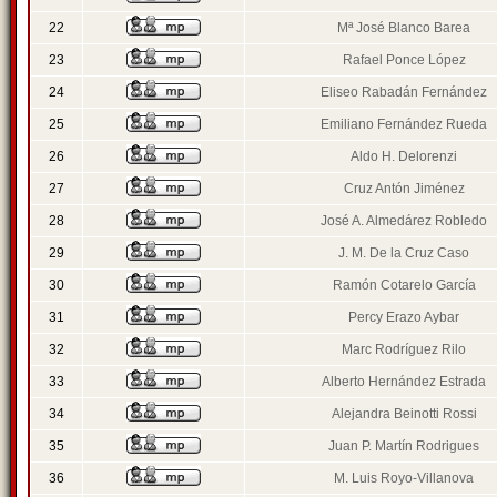
22
Mª José Blanco Barea
23
Rafael Ponce López
24
Eliseo Rabadán Fernández
25
Emiliano Fernández Rueda
26
Aldo H. Delorenzi
27
Cruz Antón Jiménez
28
José A. Almedárez Robledo
29
J. M. De la Cruz Caso
30
Ramón Cotarelo García
31
Percy Erazo Aybar
32
Marc Rodríguez Rilo
33
Alberto Hernández Estrada
34
Alejandra Beinotti Rossi
35
Juan P. Martín Rodrigues
36
M. Luis Royo-Villanova