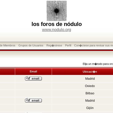
los foros de nódulo
www.nodulo.org
 de Miembros
Grupos de Usuarios
Reg�strese
Perfil
Con�ctese para revisar sus m
Elija un m�todo para or
Email
Ubicaci�n
Madrid
Oviedo
Bilbao
Madrid
Gijón