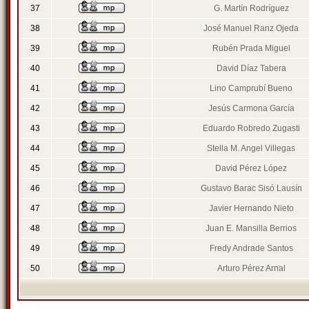
37
G. Martín Rodríguez
38
José Manuel Ranz Ojeda
39
Rubén Prada Miguel
40
David Díaz Tabera
41
Lino Camprubí Bueno
42
Jesús Carmona García
43
Eduardo Robredo Zugasti
44
Stella M. Angel Villegas
45
David Pérez López
46
Gustavo Barac Sisó Lausín
47
Javier Hernando Nieto
48
Juan E. Mansilla Berrios
49
Fredy Andrade Santos
50
Arturo Pérez Arnal