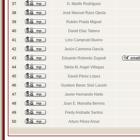
37
G. Martín Rodríguez
38
José Manuel Ranz Ojeda
39
Rubén Prada Miguel
40
David Díaz Tabera
41
Lino Camprubí Bueno
42
Jesús Carmona García
43
Eduardo Robredo Zugasti
44
Stella M. Angel Villegas
45
David Pérez López
46
Gustavo Barac Sisó Lausín
47
Javier Hernando Nieto
48
Juan E. Mansilla Berrios
49
Fredy Andrade Santos
50
Arturo Pérez Arnal