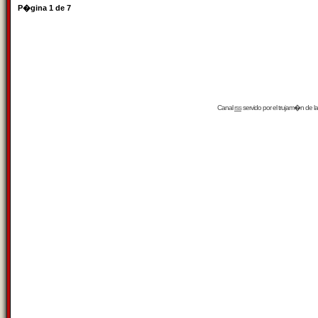
P�gina
1
de
7
Canal
rss
servido por el
trujam�n
de la