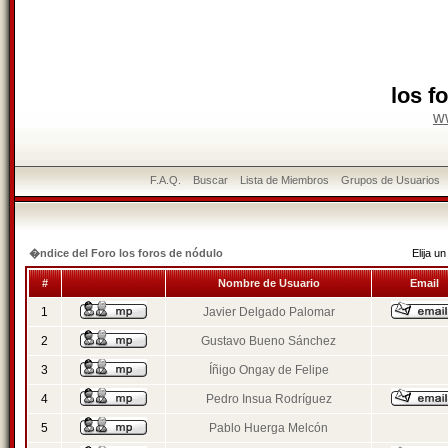
los f
w
F.A.Q.
Buscar
Lista de Miembros
Grupos de Usuarios
�ndice del Foro los foros de nódulo
Elija 
#
Nombre de Usuario
Email
1
Javier Delgado Palomar
2
Gustavo Bueno Sánchez
3
Íñigo Ongay de Felipe
4
Pedro Insua Rodríguez
5
Pablo Huerga Melcón