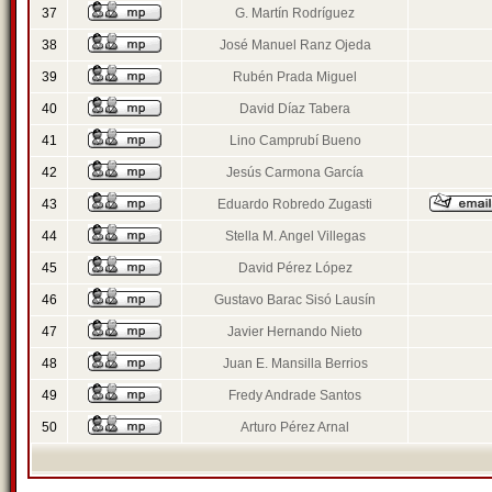
37
G. Martín Rodríguez
38
José Manuel Ranz Ojeda
39
Rubén Prada Miguel
40
David Díaz Tabera
41
Lino Camprubí Bueno
42
Jesús Carmona García
43
Eduardo Robredo Zugasti
44
Stella M. Angel Villegas
45
David Pérez López
46
Gustavo Barac Sisó Lausín
47
Javier Hernando Nieto
48
Juan E. Mansilla Berrios
49
Fredy Andrade Santos
50
Arturo Pérez Arnal