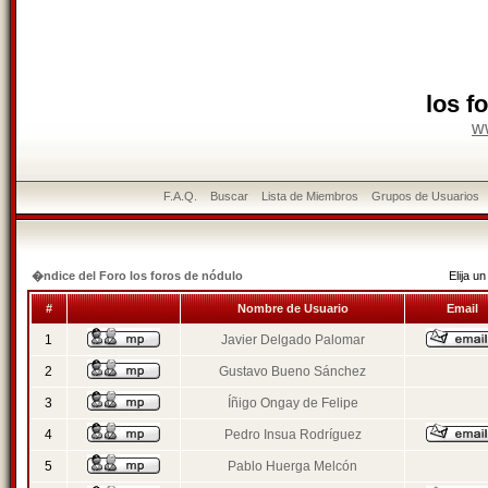
los f
w
F.A.Q.
Buscar
Lista de Miembros
Grupos de Usuarios
�ndice del Foro los foros de nódulo
Elija 
#
Nombre de Usuario
Email
1
Javier Delgado Palomar
2
Gustavo Bueno Sánchez
3
Íñigo Ongay de Felipe
4
Pedro Insua Rodríguez
5
Pablo Huerga Melcón