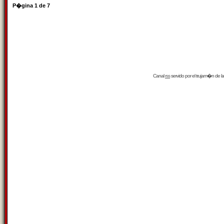
P�gina
1
de
7
Canal
rss
servido por el
trujam�n
de la