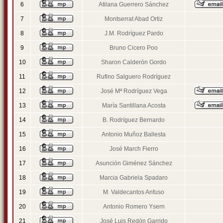
6
Atilana Guerrero Sánchez
7
Montserrat Abad Ortiz
8
J.M. Rodríguez Pardo
9
Bruno Cicero Poo
10
Sharon Calderón Gordo
11
Rufino Salguero Rodríguez
12
José Mª Rodríguez Vega
13
María Santillana Acosta
14
B. Rodríguez Bernardo
15
Antonio Muñoz Ballesta
16
José March Fierro
17
Asunción Giménez Sánchez
18
Marcia Gabriela Spadaro
19
M. Valdecantos Anfuso
20
Antonio Romero Ysern
21
José Luis Redón Garrido