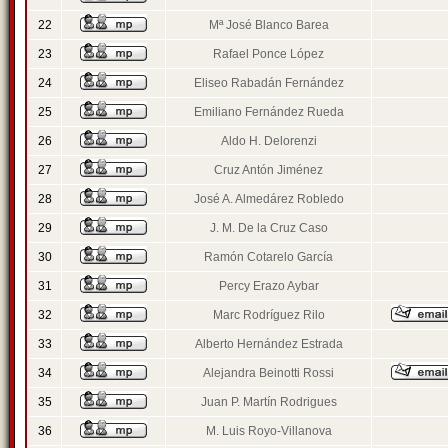
22
Mª José Blanco Barea
23
Rafael Ponce López
24
Eliseo Rabadán Fernández
25
Emiliano Fernández Rueda
26
Aldo H. Delorenzi
27
Cruz Antón Jiménez
28
José A. Almedárez Robledo
29
J. M. De la Cruz Caso
30
Ramón Cotarelo García
31
Percy Erazo Aybar
32
Marc Rodríguez Rilo
33
Alberto Hernández Estrada
34
Alejandra Beinotti Rossi
35
Juan P. Martín Rodrigues
36
M. Luis Royo-Villanova