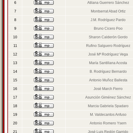
6
Atilana Guerrero Sánchez
7
Montserrat Abad Ortiz
8
J.M. Rodríguez Pardo
9
Bruno Cicero Poo
10
Sharon Calderón Gordo
11
Rufino Salguero Rodríguez
12
José Mª Rodríguez Vega
13
María Santillana Acosta
14
B. Rodríguez Bernardo
15
Antonio Muñoz Ballesta
16
José March Fierro
17
Asunción Giménez Sánchez
18
Marcia Gabriela Spadaro
19
M. Valdecantos Anfuso
20
Antonio Romero Ysern
21
José Luis Redón Garrido