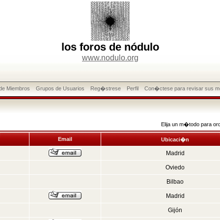
los foros de nódulo
www.nodulo.org
 de Miembros
Grupos de Usuarios
Reg�strese
Perfil
Con�ctese para revisar sus m
Elija un m�todo para or
Email
Ubicaci�n
Madrid
Oviedo
Bilbao
Madrid
Gijón