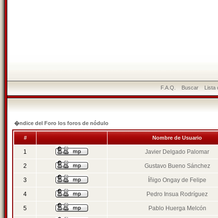
F.A.Q.
Buscar
Lista
�ndice del Foro los foros de nódulo
#
Nombre de Usuario
1
Javier Delgado Palomar
2
Gustavo Bueno Sánchez
3
Íñigo Ongay de Felipe
4
Pedro Insua Rodríguez
5
Pablo Huerga Melcón