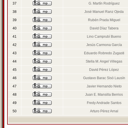
37
G. Martín Rodríguez
38
José Manuel Ranz Ojeda
39
Rubén Prada Miguel
40
David Díaz Tabera
41
Lino Camprubí Bueno
42
Jesús Carmona García
43
Eduardo Robredo Zugasti
44
Stella M. Angel Villegas
45
David Pérez López
46
Gustavo Barac Sisó Lausín
47
Javier Hernando Nieto
48
Juan E. Mansilla Berrios
49
Fredy Andrade Santos
50
Arturo Pérez Arnal