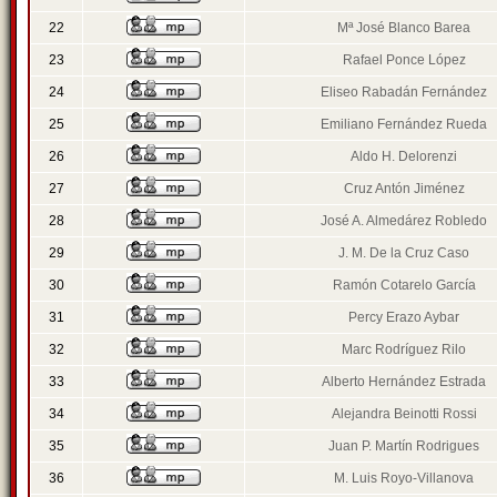
22
Mª José Blanco Barea
23
Rafael Ponce López
24
Eliseo Rabadán Fernández
25
Emiliano Fernández Rueda
26
Aldo H. Delorenzi
27
Cruz Antón Jiménez
28
José A. Almedárez Robledo
29
J. M. De la Cruz Caso
30
Ramón Cotarelo García
31
Percy Erazo Aybar
32
Marc Rodríguez Rilo
33
Alberto Hernández Estrada
34
Alejandra Beinotti Rossi
35
Juan P. Martín Rodrigues
36
M. Luis Royo-Villanova