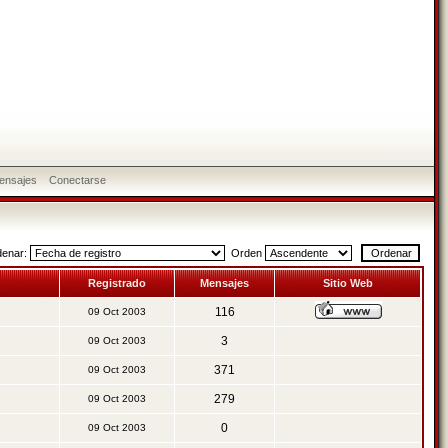
ensajes
Conectarse
denar:
Orden
Registrado
Mensajes
Sitio Web
116
09 Oct 2003
3
09 Oct 2003
371
09 Oct 2003
279
09 Oct 2003
0
09 Oct 2003