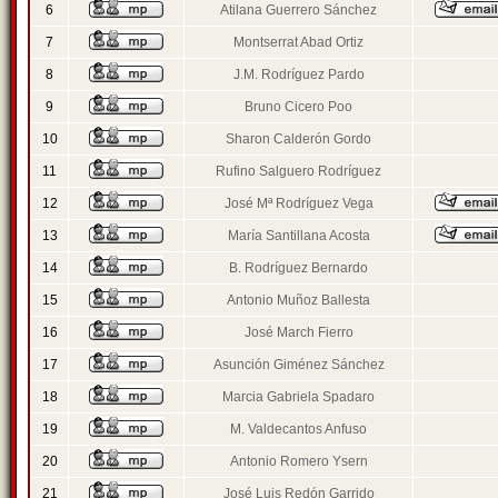
6
Atilana Guerrero Sánchez
7
Montserrat Abad Ortiz
8
J.M. Rodríguez Pardo
9
Bruno Cicero Poo
10
Sharon Calderón Gordo
11
Rufino Salguero Rodríguez
12
José Mª Rodríguez Vega
13
María Santillana Acosta
14
B. Rodríguez Bernardo
15
Antonio Muñoz Ballesta
16
José March Fierro
17
Asunción Giménez Sánchez
18
Marcia Gabriela Spadaro
19
M. Valdecantos Anfuso
20
Antonio Romero Ysern
21
José Luis Redón Garrido