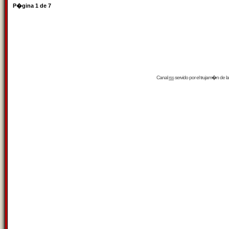
P�gina
1
de
7
Canal
rss
servido por el
trujam�n
de la