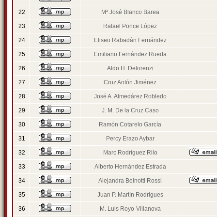
22
Mª José Blanco Barea
23
Rafael Ponce López
24
Eliseo Rabadán Fernández
25
Emiliano Fernández Rueda
26
Aldo H. Delorenzi
27
Cruz Antón Jiménez
28
José A. Almedárez Robledo
29
J. M. De la Cruz Caso
30
Ramón Cotarelo García
31
Percy Erazo Aybar
32
Marc Rodríguez Rilo
33
Alberto Hernández Estrada
34
Alejandra Beinotti Rossi
35
Juan P. Martín Rodrigues
36
M. Luis Royo-Villanova