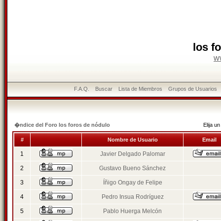
los f
w
F.A.Q.
Buscar
Lista de Miembros
Grupos de Usuarios
�ndice del Foro los foros de nódulo
Elija 
#
Nombre de Usuario
Email
1
Javier Delgado Palomar
2
Gustavo Bueno Sánchez
3
Íñigo Ongay de Felipe
4
Pedro Insua Rodríguez
5
Pablo Huerga Melcón