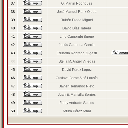
37
G. Martín Rodríguez
38
José Manuel Ranz Ojeda
39
Rubén Prada Miguel
40
David Díaz Tabera
41
Lino Camprubí Bueno
42
Jesús Carmona García
43
Eduardo Robredo Zugasti
44
Stella M. Angel Villegas
45
David Pérez López
46
Gustavo Barac Sisó Lausín
47
Javier Hernando Nieto
48
Juan E. Mansilla Berrios
49
Fredy Andrade Santos
50
Arturo Pérez Arnal