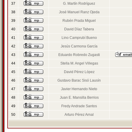
37
G. Martín Rodríguez
38
José Manuel Ranz Ojeda
39
Rubén Prada Miguel
40
David Díaz Tabera
41
Lino Camprubí Bueno
42
Jesús Carmona García
43
Eduardo Robredo Zugasti
44
Stella M. Angel Villegas
45
David Pérez López
46
Gustavo Barac Sisó Lausín
47
Javier Hernando Nieto
48
Juan E. Mansilla Berrios
49
Fredy Andrade Santos
50
Arturo Pérez Arnal