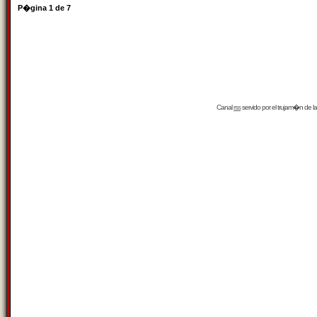
P�gina
1
de
7
Canal
rss
servido por el
trujam�n
de la