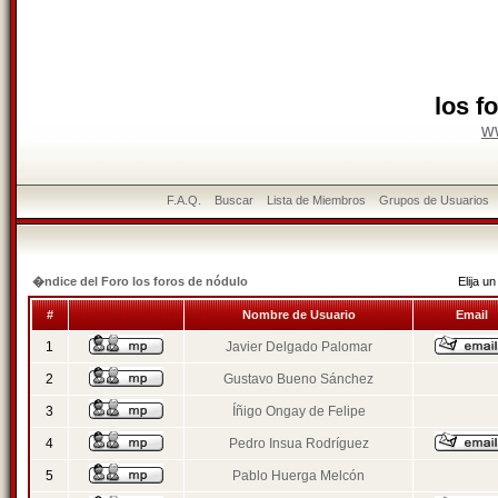
los f
w
F.A.Q.
Buscar
Lista de Miembros
Grupos de Usuarios
�ndice del Foro los foros de nódulo
Elija 
#
Nombre de Usuario
Email
1
Javier Delgado Palomar
2
Gustavo Bueno Sánchez
3
Íñigo Ongay de Felipe
4
Pedro Insua Rodríguez
5
Pablo Huerga Melcón