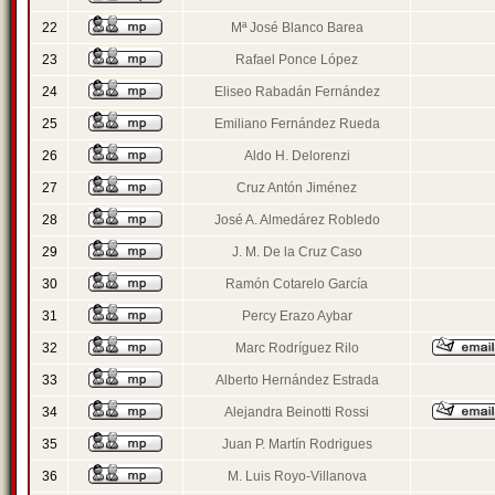
22
Mª José Blanco Barea
23
Rafael Ponce López
24
Eliseo Rabadán Fernández
25
Emiliano Fernández Rueda
26
Aldo H. Delorenzi
27
Cruz Antón Jiménez
28
José A. Almedárez Robledo
29
J. M. De la Cruz Caso
30
Ramón Cotarelo García
31
Percy Erazo Aybar
32
Marc Rodríguez Rilo
33
Alberto Hernández Estrada
34
Alejandra Beinotti Rossi
35
Juan P. Martín Rodrigues
36
M. Luis Royo-Villanova