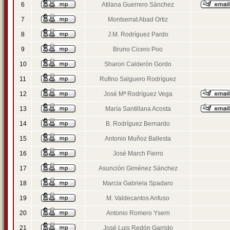
6
Atilana Guerrero Sánchez
7
Montserrat Abad Ortiz
8
J.M. Rodríguez Pardo
9
Bruno Cicero Poo
10
Sharon Calderón Gordo
11
Rufino Salguero Rodríguez
12
José Mª Rodríguez Vega
13
María Santillana Acosta
14
B. Rodríguez Bernardo
15
Antonio Muñoz Ballesta
16
José March Fierro
17
Asunción Giménez Sánchez
18
Marcia Gabriela Spadaro
19
M. Valdecantos Anfuso
20
Antonio Romero Ysern
21
José Luis Redón Garrido