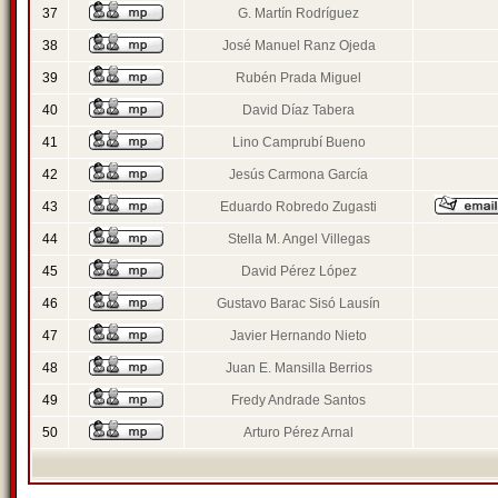
37
G. Martín Rodríguez
38
José Manuel Ranz Ojeda
39
Rubén Prada Miguel
40
David Díaz Tabera
41
Lino Camprubí Bueno
42
Jesús Carmona García
43
Eduardo Robredo Zugasti
44
Stella M. Angel Villegas
45
David Pérez López
46
Gustavo Barac Sisó Lausín
47
Javier Hernando Nieto
48
Juan E. Mansilla Berrios
49
Fredy Andrade Santos
50
Arturo Pérez Arnal