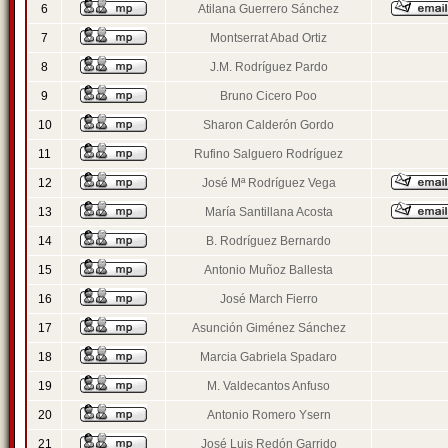
6
Atilana Guerrero Sánchez
7
Montserrat Abad Ortiz
8
J.M. Rodríguez Pardo
9
Bruno Cicero Poo
10
Sharon Calderón Gordo
11
Rufino Salguero Rodríguez
12
José Mª Rodríguez Vega
13
María Santillana Acosta
14
B. Rodríguez Bernardo
15
Antonio Muñoz Ballesta
16
José March Fierro
17
Asunción Giménez Sánchez
18
Marcia Gabriela Spadaro
19
M. Valdecantos Anfuso
20
Antonio Romero Ysern
21
José Luis Redón Garrido