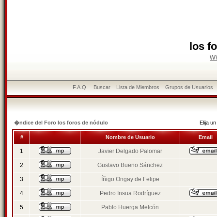
los f
w
F.A.Q.
Buscar
Lista de Miembros
Grupos de Usuarios
�ndice del Foro los foros de nódulo
Elija 
#
Nombre de Usuario
Email
1
Javier Delgado Palomar
2
Gustavo Bueno Sánchez
3
Íñigo Ongay de Felipe
4
Pedro Insua Rodríguez
5
Pablo Huerga Melcón