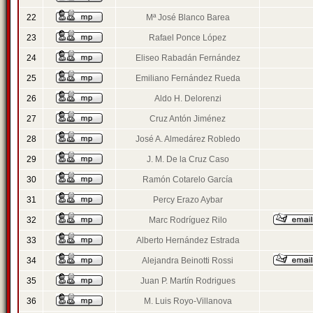
22
Mª José Blanco Barea
23
Rafael Ponce López
24
Eliseo Rabadán Fernández
25
Emiliano Fernández Rueda
26
Aldo H. Delorenzi
27
Cruz Antón Jiménez
28
José A. Almedárez Robledo
29
J. M. De la Cruz Caso
30
Ramón Cotarelo García
31
Percy Erazo Aybar
32
Marc Rodríguez Rilo
33
Alberto Hernández Estrada
34
Alejandra Beinotti Rossi
35
Juan P. Martín Rodrigues
36
M. Luis Royo-Villanova