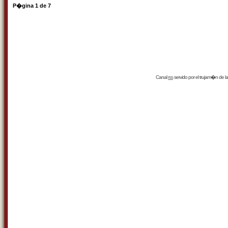
P�gina
1
de
7
Canal
rss
servido por el
trujam�n
de la