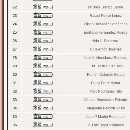
22
Mª José Blanco Barea
23
Rafael Ponce López
24
Eliseo Rabadán Fernández
25
Emiliano Fernández Rueda
26
Aldo H. Delorenzi
27
Cruz Antón Jiménez
28
José A. Almedárez Robledo
29
J. M. De la Cruz Caso
30
Ramón Cotarelo García
31
Percy Erazo Aybar
32
Marc Rodríguez Rilo
33
Alberto Hernández Estrada
34
Alejandra Beinotti Rossi
35
Juan P. Martín Rodrigues
36
M. Luis Royo-Villanova