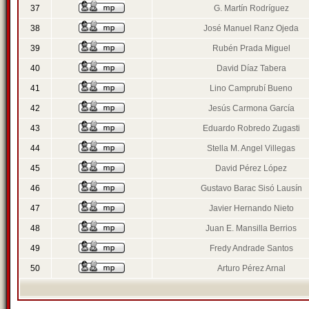
37
G. Martín Rodríguez
38
José Manuel Ranz Ojeda
39
Rubén Prada Miguel
40
David Díaz Tabera
41
Lino Camprubí Bueno
42
Jesús Carmona García
43
Eduardo Robredo Zugasti
44
Stella M. Angel Villegas
45
David Pérez López
46
Gustavo Barac Sisó Lausín
47
Javier Hernando Nieto
48
Juan E. Mansilla Berrios
49
Fredy Andrade Santos
50
Arturo Pérez Arnal