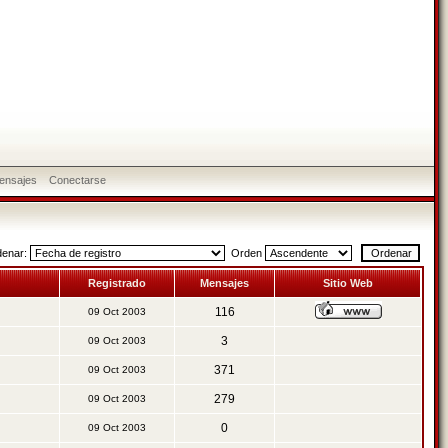
ensajes
Conectarse
denar:
Orden
Registrado
Mensajes
Sitio Web
116
09 Oct 2003
3
09 Oct 2003
371
09 Oct 2003
279
09 Oct 2003
0
09 Oct 2003