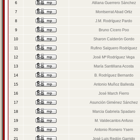
6
Atilana Guerrero Sánchez
7
Montserrat Abad Ortiz
8
J.M. Rodríguez Pardo
9
Bruno Cicero Poo
10
Sharon Calderón Gordo
11
Rufino Salguero Rodríguez
12
José Mª Rodríguez Vega
13
María Santillana Acosta
14
B. Rodríguez Bernardo
15
Antonio Muñoz Ballesta
16
José March Fierro
17
Asunción Giménez Sánchez
18
Marcia Gabriela Spadaro
19
M. Valdecantos Anfuso
20
Antonio Romero Ysern
21
José Luis Redón Garrido