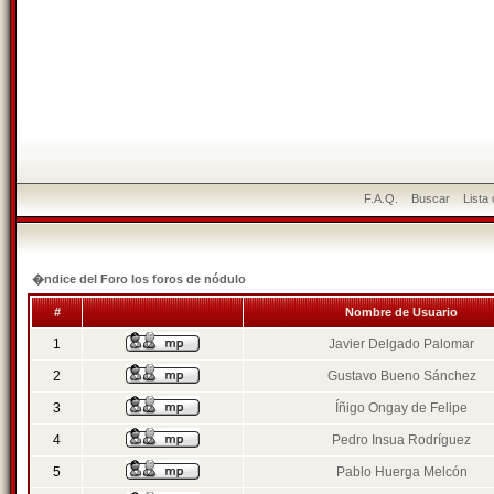
F.A.Q.
Buscar
Lista
�ndice del Foro los foros de nódulo
#
Nombre de Usuario
1
Javier Delgado Palomar
2
Gustavo Bueno Sánchez
3
Íñigo Ongay de Felipe
4
Pedro Insua Rodríguez
5
Pablo Huerga Melcón