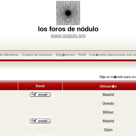
los foros de nódulo
www.nodulo.org
 de Miembros
Grupos de Usuarios
Reg�strese
Perfil
Con�ctese para revisar sus m
Elija un m�todo para or
Email
Ubicaci�n
Madrid
Oviedo
Bilbao
Madrid
Gijón