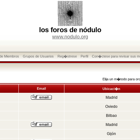
los foros de nódulo
www.nodulo.org
 de Miembros
Grupos de Usuarios
Reg�strese
Perfil
Con�ctese para revisar sus m
Elija un m�todo para or
Email
Ubicaci�n
Madrid
Oviedo
Bilbao
Madrid
Gijón