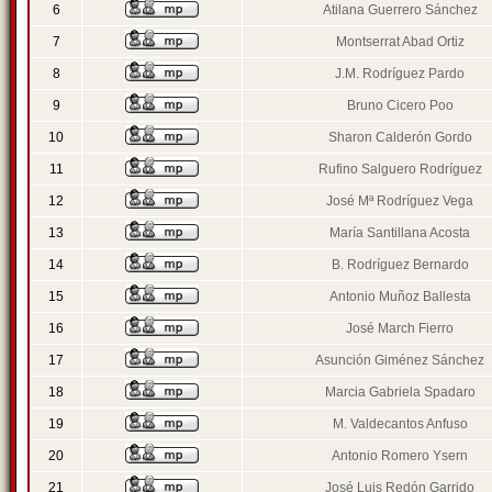
6
Atilana Guerrero Sánchez
7
Montserrat Abad Ortiz
8
J.M. Rodríguez Pardo
9
Bruno Cicero Poo
10
Sharon Calderón Gordo
11
Rufino Salguero Rodríguez
12
José Mª Rodríguez Vega
13
María Santillana Acosta
14
B. Rodríguez Bernardo
15
Antonio Muñoz Ballesta
16
José March Fierro
17
Asunción Giménez Sánchez
18
Marcia Gabriela Spadaro
19
M. Valdecantos Anfuso
20
Antonio Romero Ysern
21
José Luis Redón Garrido