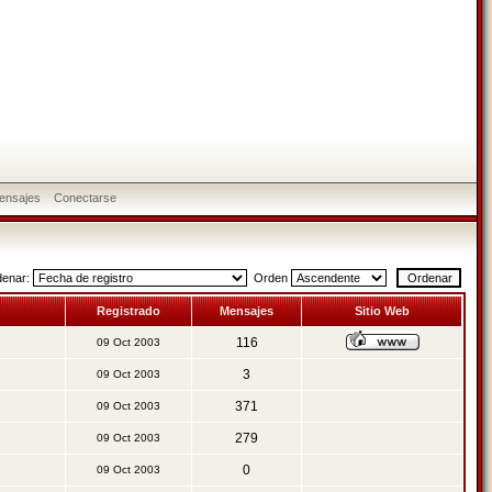
ensajes
Conectarse
denar:
Orden
Registrado
Mensajes
Sitio Web
116
09 Oct 2003
3
09 Oct 2003
371
09 Oct 2003
279
09 Oct 2003
0
09 Oct 2003