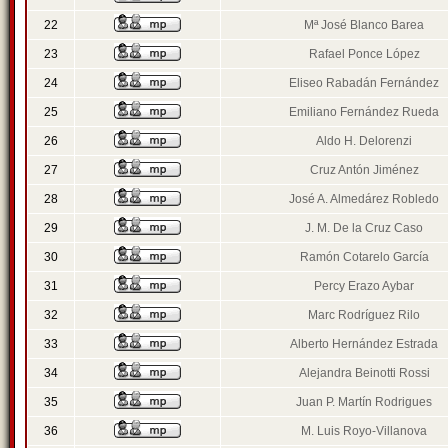
22
Mª José Blanco Barea
23
Rafael Ponce López
24
Eliseo Rabadán Fernández
25
Emiliano Fernández Rueda
26
Aldo H. Delorenzi
27
Cruz Antón Jiménez
28
José A. Almedárez Robledo
29
J. M. De la Cruz Caso
30
Ramón Cotarelo García
31
Percy Erazo Aybar
32
Marc Rodríguez Rilo
33
Alberto Hernández Estrada
34
Alejandra Beinotti Rossi
35
Juan P. Martín Rodrigues
36
M. Luis Royo-Villanova