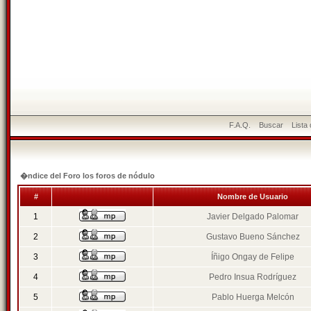
F.A.Q.
Buscar
Lista
�ndice del Foro los foros de nódulo
#
Nombre de Usuario
1
Javier Delgado Palomar
2
Gustavo Bueno Sánchez
3
Íñigo Ongay de Felipe
4
Pedro Insua Rodríguez
5
Pablo Huerga Melcón