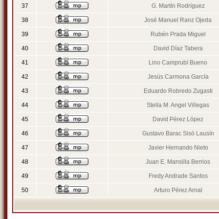
37
G. Martín Rodríguez
38
José Manuel Ranz Ojeda
39
Rubén Prada Miguel
40
David Díaz Tabera
41
Lino Camprubí Bueno
42
Jesús Carmona García
43
Eduardo Robredo Zugasti
44
Stella M. Angel Villegas
45
David Pérez López
46
Gustavo Barac Sisó Lausín
47
Javier Hernando Nieto
48
Juan E. Mansilla Berrios
49
Fredy Andrade Santos
50
Arturo Pérez Arnal