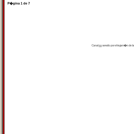
P�gina
1
de
7
Canal
rss
servido por el
trujam�n
de la