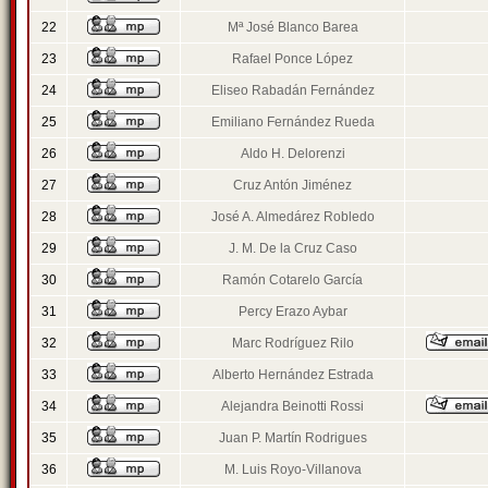
22
Mª José Blanco Barea
23
Rafael Ponce López
24
Eliseo Rabadán Fernández
25
Emiliano Fernández Rueda
26
Aldo H. Delorenzi
27
Cruz Antón Jiménez
28
José A. Almedárez Robledo
29
J. M. De la Cruz Caso
30
Ramón Cotarelo García
31
Percy Erazo Aybar
32
Marc Rodríguez Rilo
33
Alberto Hernández Estrada
34
Alejandra Beinotti Rossi
35
Juan P. Martín Rodrigues
36
M. Luis Royo-Villanova