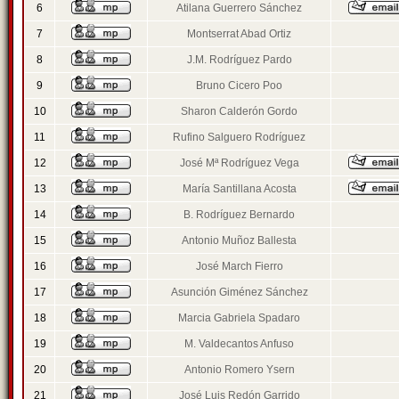
6
Atilana Guerrero Sánchez
7
Montserrat Abad Ortiz
8
J.M. Rodríguez Pardo
9
Bruno Cicero Poo
10
Sharon Calderón Gordo
11
Rufino Salguero Rodríguez
12
José Mª Rodríguez Vega
13
María Santillana Acosta
14
B. Rodríguez Bernardo
15
Antonio Muñoz Ballesta
16
José March Fierro
17
Asunción Giménez Sánchez
18
Marcia Gabriela Spadaro
19
M. Valdecantos Anfuso
20
Antonio Romero Ysern
21
José Luis Redón Garrido