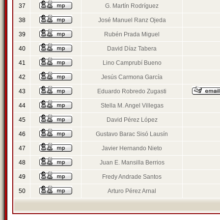
37
G. Martín Rodríguez
38
José Manuel Ranz Ojeda
39
Rubén Prada Miguel
40
David Díaz Tabera
41
Lino Camprubí Bueno
42
Jesús Carmona García
43
Eduardo Robredo Zugasti
44
Stella M. Angel Villegas
45
David Pérez López
46
Gustavo Barac Sisó Lausín
47
Javier Hernando Nieto
48
Juan E. Mansilla Berrios
49
Fredy Andrade Santos
50
Arturo Pérez Arnal