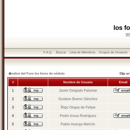
los f
w
F.A.Q.
Buscar
Lista de Miembros
Grupos de Usuarios
�ndice del Foro los foros de nódulo
Elija 
#
Nombre de Usuario
Email
1
Javier Delgado Palomar
2
Gustavo Bueno Sánchez
3
Íñigo Ongay de Felipe
4
Pedro Insua Rodríguez
5
Pablo Huerga Melcón