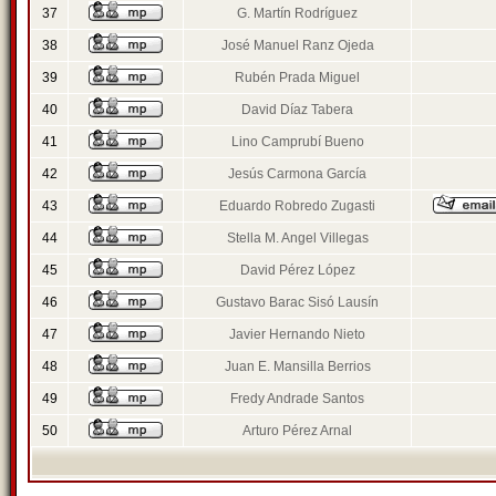
37
G. Martín Rodríguez
38
José Manuel Ranz Ojeda
39
Rubén Prada Miguel
40
David Díaz Tabera
41
Lino Camprubí Bueno
42
Jesús Carmona García
43
Eduardo Robredo Zugasti
44
Stella M. Angel Villegas
45
David Pérez López
46
Gustavo Barac Sisó Lausín
47
Javier Hernando Nieto
48
Juan E. Mansilla Berrios
49
Fredy Andrade Santos
50
Arturo Pérez Arnal