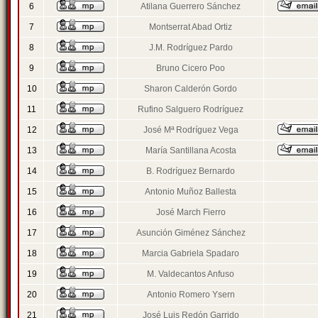
6
Atilana Guerrero Sánchez
7
Montserrat Abad Ortiz
8
J.M. Rodríguez Pardo
9
Bruno Cicero Poo
10
Sharon Calderón Gordo
11
Rufino Salguero Rodríguez
12
José Mª Rodríguez Vega
13
María Santillana Acosta
14
B. Rodríguez Bernardo
15
Antonio Muñoz Ballesta
16
José March Fierro
17
Asunción Giménez Sánchez
18
Marcia Gabriela Spadaro
19
M. Valdecantos Anfuso
20
Antonio Romero Ysern
21
José Luis Redón Garrido