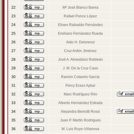
22
Mª José Blanco Barea
23
Rafael Ponce López
24
Eliseo Rabadán Fernández
25
Emiliano Fernández Rueda
26
Aldo H. Delorenzi
27
Cruz Antón Jiménez
28
José A. Almedárez Robledo
29
J. M. De la Cruz Caso
30
Ramón Cotarelo García
31
Percy Erazo Aybar
32
Marc Rodríguez Rilo
33
Alberto Hernández Estrada
34
Alejandra Beinotti Rossi
35
Juan P. Martín Rodrigues
36
M. Luis Royo-Villanova