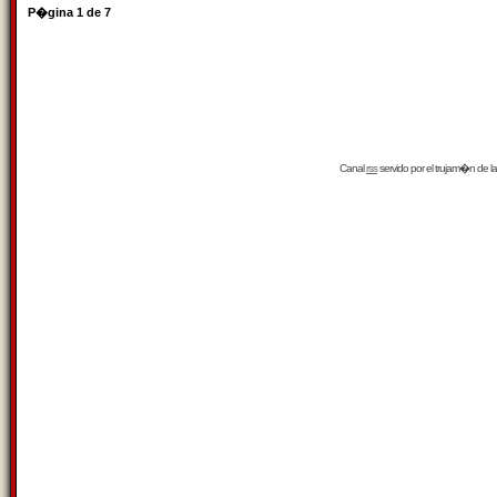
P�gina
1
de
7
Canal
rss
servido por el
trujam�n
de la