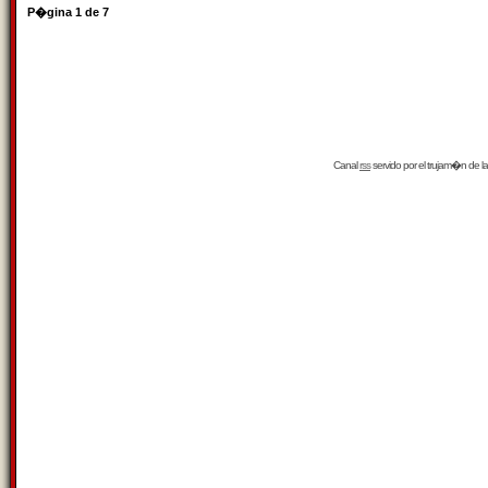
P�gina
1
de
7
Canal
rss
servido por el
trujam�n
de la