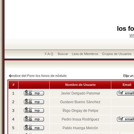
los f
w
F.A.Q.
Buscar
Lista de Miembros
Grupos de Usuarios
�ndice del Foro los foros de nódulo
Elija 
#
Nombre de Usuario
Email
1
Javier Delgado Palomar
2
Gustavo Bueno Sánchez
3
Íñigo Ongay de Felipe
4
Pedro Insua Rodríguez
5
Pablo Huerga Melcón