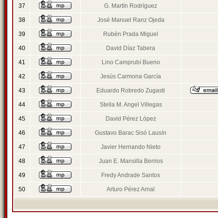
37
G. Martín Rodríguez
38
José Manuel Ranz Ojeda
39
Rubén Prada Miguel
40
David Díaz Tabera
41
Lino Camprubí Bueno
42
Jesús Carmona García
43
Eduardo Robredo Zugasti
44
Stella M. Angel Villegas
45
David Pérez López
46
Gustavo Barac Sisó Lausín
47
Javier Hernando Nieto
48
Juan E. Mansilla Berrios
49
Fredy Andrade Santos
50
Arturo Pérez Arnal