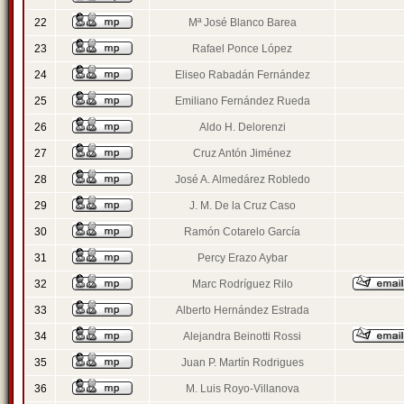
22
Mª José Blanco Barea
23
Rafael Ponce López
24
Eliseo Rabadán Fernández
25
Emiliano Fernández Rueda
26
Aldo H. Delorenzi
27
Cruz Antón Jiménez
28
José A. Almedárez Robledo
29
J. M. De la Cruz Caso
30
Ramón Cotarelo García
31
Percy Erazo Aybar
32
Marc Rodríguez Rilo
33
Alberto Hernández Estrada
34
Alejandra Beinotti Rossi
35
Juan P. Martín Rodrigues
36
M. Luis Royo-Villanova