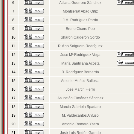
6
Atilana Guerrero Sánchez
7
Montserrat Abad Ortiz
8
J.M. Rodríguez Pardo
9
Bruno Cicero Poo
10
Sharon Calderón Gordo
11
Rufino Salguero Rodríguez
12
José Mª Rodríguez Vega
13
María Santillana Acosta
14
B. Rodríguez Bernardo
15
Antonio Muñoz Ballesta
16
José March Fierro
17
Asunción Giménez Sánchez
18
Marcia Gabriela Spadaro
19
M. Valdecantos Anfuso
20
Antonio Romero Ysern
21
José Luis Redón Garrido