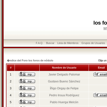
los f
w
F.A.Q.
Buscar
Lista de Miembros
Grupos de Usuarios
�ndice del Foro los foros de nódulo
Elija 
#
Nombre de Usuario
Email
1
Javier Delgado Palomar
2
Gustavo Bueno Sánchez
3
Íñigo Ongay de Felipe
4
Pedro Insua Rodríguez
5
Pablo Huerga Melcón