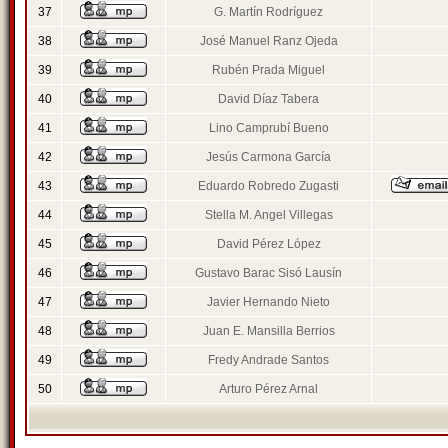
37
G. Martín Rodríguez
38
José Manuel Ranz Ojeda
39
Rubén Prada Miguel
40
David Díaz Tabera
41
Lino Camprubí Bueno
42
Jesús Carmona García
43
Eduardo Robredo Zugasti
44
Stella M. Angel Villegas
45
David Pérez López
46
Gustavo Barac Sisó Lausín
47
Javier Hernando Nieto
48
Juan E. Mansilla Berrios
49
Fredy Andrade Santos
50
Arturo Pérez Arnal