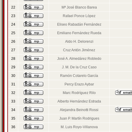
22
Mª José Blanco Barea
23
Rafael Ponce López
24
Eliseo Rabadán Fernández
25
Emiliano Fernández Rueda
26
Aldo H. Delorenzi
27
Cruz Antón Jiménez
28
José A. Almedárez Robledo
29
J. M. De la Cruz Caso
30
Ramón Cotarelo García
31
Percy Erazo Aybar
32
Marc Rodríguez Rilo
33
Alberto Hernández Estrada
34
Alejandra Beinotti Rossi
35
Juan P. Martín Rodrigues
36
M. Luis Royo-Villanova