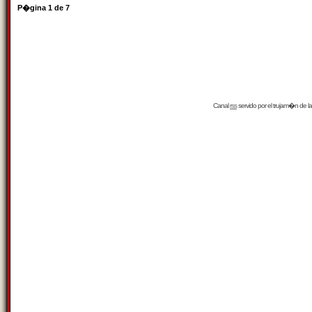
P�gina
1
de
7
Canal
rss
servido por el
trujam�n
de la