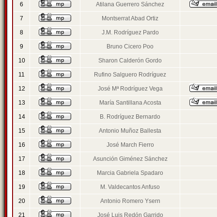
6
Atilana Guerrero Sánchez
7
Montserrat Abad Ortiz
8
J.M. Rodríguez Pardo
9
Bruno Cicero Poo
10
Sharon Calderón Gordo
11
Rufino Salguero Rodríguez
12
José Mª Rodríguez Vega
13
María Santillana Acosta
14
B. Rodríguez Bernardo
15
Antonio Muñoz Ballesta
16
José March Fierro
17
Asunción Giménez Sánchez
18
Marcia Gabriela Spadaro
19
M. Valdecantos Anfuso
20
Antonio Romero Ysern
21
José Luis Redón Garrido