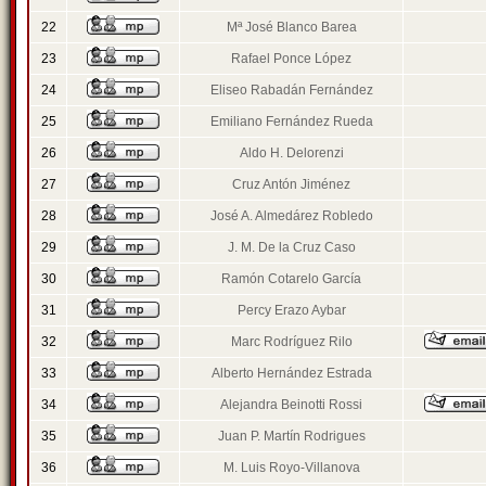
22
Mª José Blanco Barea
23
Rafael Ponce López
24
Eliseo Rabadán Fernández
25
Emiliano Fernández Rueda
26
Aldo H. Delorenzi
27
Cruz Antón Jiménez
28
José A. Almedárez Robledo
29
J. M. De la Cruz Caso
30
Ramón Cotarelo García
31
Percy Erazo Aybar
32
Marc Rodríguez Rilo
33
Alberto Hernández Estrada
34
Alejandra Beinotti Rossi
35
Juan P. Martín Rodrigues
36
M. Luis Royo-Villanova