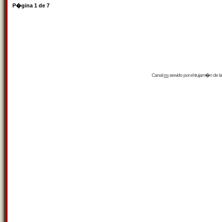
P�gina
1
de
7
Canal
rss
servido por el
trujam�n
de la