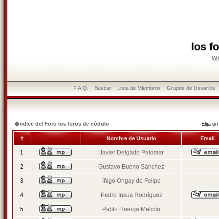
los f
w
F.A.Q.
Buscar
Lista de Miembros
Grupos de Usuarios
�ndice del Foro los foros de nódulo
Elija 
#
Nombre de Usuario
Email
1
Javier Delgado Palomar
2
Gustavo Bueno Sánchez
3
Íñigo Ongay de Felipe
4
Pedro Insua Rodríguez
5
Pablo Huerga Melcón