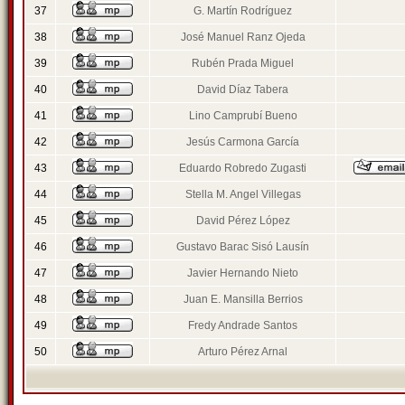
37
G. Martín Rodríguez
38
José Manuel Ranz Ojeda
39
Rubén Prada Miguel
40
David Díaz Tabera
41
Lino Camprubí Bueno
42
Jesús Carmona García
43
Eduardo Robredo Zugasti
44
Stella M. Angel Villegas
45
David Pérez López
46
Gustavo Barac Sisó Lausín
47
Javier Hernando Nieto
48
Juan E. Mansilla Berrios
49
Fredy Andrade Santos
50
Arturo Pérez Arnal