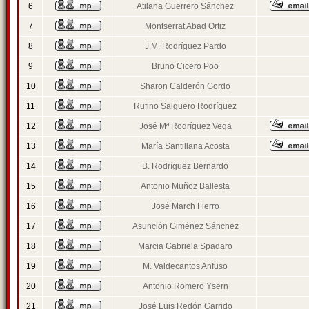
6
Atilana Guerrero Sánchez
7
Montserrat Abad Ortiz
8
J.M. Rodríguez Pardo
9
Bruno Cicero Poo
10
Sharon Calderón Gordo
11
Rufino Salguero Rodríguez
12
José Mª Rodríguez Vega
13
María Santillana Acosta
14
B. Rodríguez Bernardo
15
Antonio Muñoz Ballesta
16
José March Fierro
17
Asunción Giménez Sánchez
18
Marcia Gabriela Spadaro
19
M. Valdecantos Anfuso
20
Antonio Romero Ysern
21
José Luis Redón Garrido