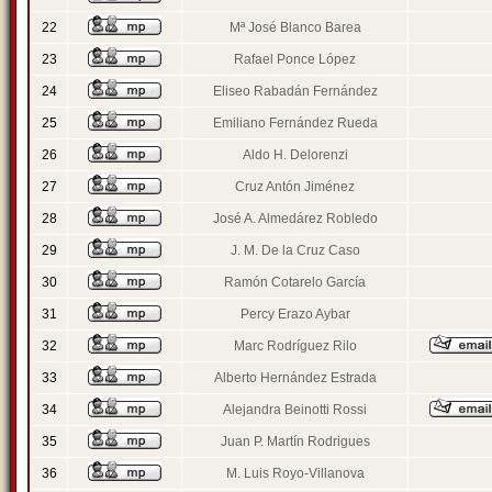
22
Mª José Blanco Barea
23
Rafael Ponce López
24
Eliseo Rabadán Fernández
25
Emiliano Fernández Rueda
26
Aldo H. Delorenzi
27
Cruz Antón Jiménez
28
José A. Almedárez Robledo
29
J. M. De la Cruz Caso
30
Ramón Cotarelo García
31
Percy Erazo Aybar
32
Marc Rodríguez Rilo
33
Alberto Hernández Estrada
34
Alejandra Beinotti Rossi
35
Juan P. Martín Rodrigues
36
M. Luis Royo-Villanova