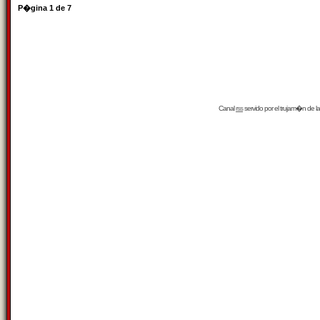
P�gina
1
de
7
Canal
rss
servido por el
trujam�n
de la