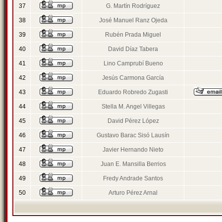
37
G. Martín Rodríguez
38
José Manuel Ranz Ojeda
39
Rubén Prada Miguel
40
David Díaz Tabera
41
Lino Camprubí Bueno
42
Jesús Carmona García
43
Eduardo Robredo Zugasti
44
Stella M. Angel Villegas
45
David Pérez López
46
Gustavo Barac Sisó Lausín
47
Javier Hernando Nieto
48
Juan E. Mansilla Berrios
49
Fredy Andrade Santos
50
Arturo Pérez Arnal