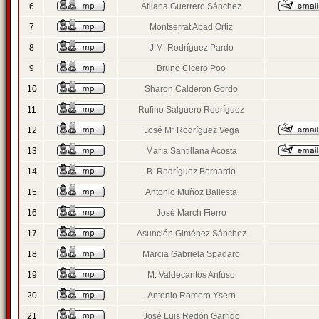
6
Atilana Guerrero Sánchez
7
Montserrat Abad Ortiz
8
J.M. Rodríguez Pardo
9
Bruno Cicero Poo
10
Sharon Calderón Gordo
11
Rufino Salguero Rodríguez
12
José Mª Rodríguez Vega
13
María Santillana Acosta
14
B. Rodríguez Bernardo
15
Antonio Muñoz Ballesta
16
José March Fierro
17
Asunción Giménez Sánchez
18
Marcia Gabriela Spadaro
19
M. Valdecantos Anfuso
20
Antonio Romero Ysern
21
José Luis Redón Garrido