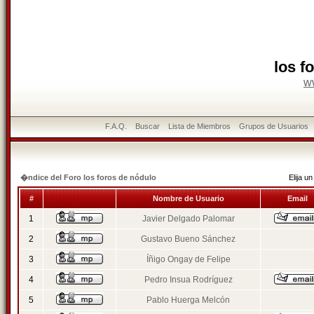
los f
w
F.A.Q.
Buscar
Lista de Miembros
Grupos de Usuarios
�ndice del Foro los foros de nódulo
Elija 
#
Nombre de Usuario
Email
1
Javier Delgado Palomar
2
Gustavo Bueno Sánchez
3
Íñigo Ongay de Felipe
4
Pedro Insua Rodríguez
5
Pablo Huerga Melcón