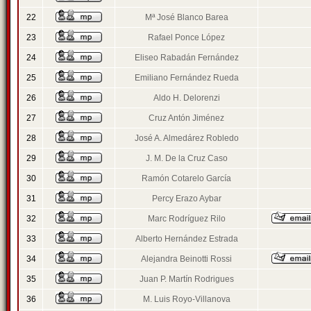
22
Mª José Blanco Barea
23
Rafael Ponce López
24
Eliseo Rabadán Fernández
25
Emiliano Fernández Rueda
26
Aldo H. Delorenzi
27
Cruz Antón Jiménez
28
José A. Almedárez Robledo
29
J. M. De la Cruz Caso
30
Ramón Cotarelo García
31
Percy Erazo Aybar
32
Marc Rodríguez Rilo
33
Alberto Hernández Estrada
34
Alejandra Beinotti Rossi
35
Juan P. Martín Rodrigues
36
M. Luis Royo-Villanova