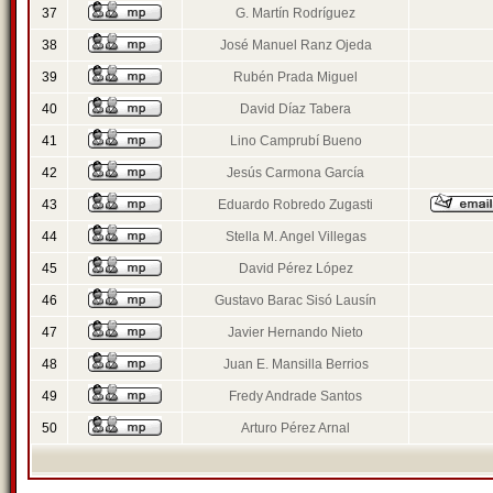
37
G. Martín Rodríguez
38
José Manuel Ranz Ojeda
39
Rubén Prada Miguel
40
David Díaz Tabera
41
Lino Camprubí Bueno
42
Jesús Carmona García
43
Eduardo Robredo Zugasti
44
Stella M. Angel Villegas
45
David Pérez López
46
Gustavo Barac Sisó Lausín
47
Javier Hernando Nieto
48
Juan E. Mansilla Berrios
49
Fredy Andrade Santos
50
Arturo Pérez Arnal