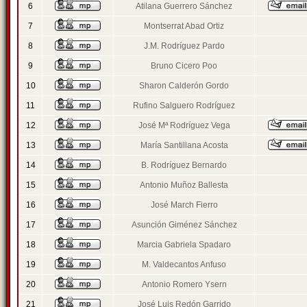
6
Atilana Guerrero Sánchez
7
Montserrat Abad Ortiz
8
J.M. Rodríguez Pardo
9
Bruno Cicero Poo
10
Sharon Calderón Gordo
11
Rufino Salguero Rodríguez
12
José Mª Rodríguez Vega
13
María Santillana Acosta
14
B. Rodríguez Bernardo
15
Antonio Muñoz Ballesta
16
José March Fierro
17
Asunción Giménez Sánchez
18
Marcia Gabriela Spadaro
19
M. Valdecantos Anfuso
20
Antonio Romero Ysern
21
José Luis Redón Garrido