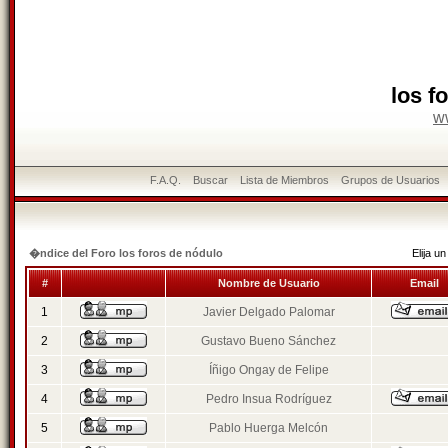
los f
w
F.A.Q.
Buscar
Lista de Miembros
Grupos de Usuarios
�ndice del Foro los foros de nódulo
Elija 
#
Nombre de Usuario
Email
1
Javier Delgado Palomar
2
Gustavo Bueno Sánchez
3
Íñigo Ongay de Felipe
4
Pedro Insua Rodríguez
5
Pablo Huerga Melcón