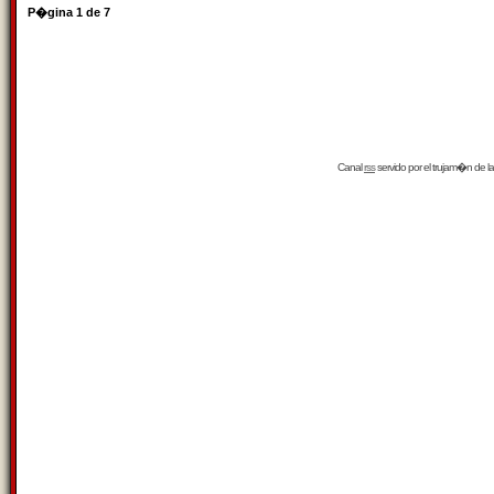
P�gina
1
de
7
Canal
rss
servido por el
trujam�n
de la