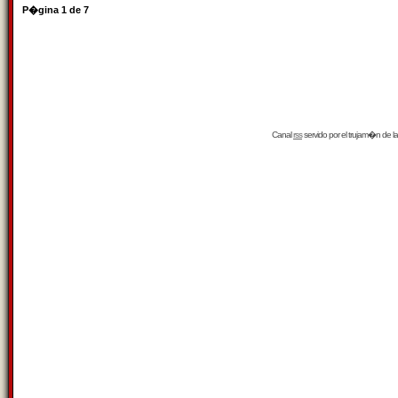
P�gina
1
de
7
Canal
rss
servido por el
trujam�n
de la