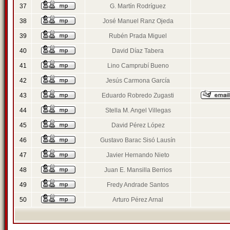
37
G. Martín Rodríguez
38
José Manuel Ranz Ojeda
39
Rubén Prada Miguel
40
David Díaz Tabera
41
Lino Camprubí Bueno
42
Jesús Carmona García
43
Eduardo Robredo Zugasti
44
Stella M. Angel Villegas
45
David Pérez López
46
Gustavo Barac Sisó Lausín
47
Javier Hernando Nieto
48
Juan E. Mansilla Berrios
49
Fredy Andrade Santos
50
Arturo Pérez Arnal