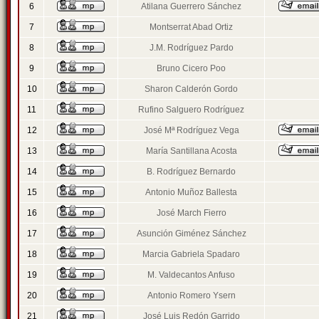
6
Atilana Guerrero Sánchez
7
Montserrat Abad Ortiz
8
J.M. Rodríguez Pardo
9
Bruno Cicero Poo
10
Sharon Calderón Gordo
11
Rufino Salguero Rodríguez
12
José Mª Rodríguez Vega
13
María Santillana Acosta
14
B. Rodríguez Bernardo
15
Antonio Muñoz Ballesta
16
José March Fierro
17
Asunción Giménez Sánchez
18
Marcia Gabriela Spadaro
19
M. Valdecantos Anfuso
20
Antonio Romero Ysern
21
José Luis Redón Garrido