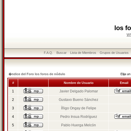
los f
w
F.A.Q.
Buscar
Lista de Miembros
Grupos de Usuarios
�ndice del Foro los foros de nódulo
Elija 
#
Nombre de Usuario
Email
1
Javier Delgado Palomar
2
Gustavo Bueno Sánchez
3
Íñigo Ongay de Felipe
4
Pedro Insua Rodríguez
5
Pablo Huerga Melcón