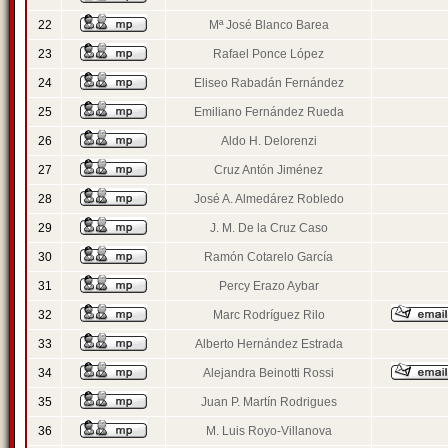
22
Mª José Blanco Barea
23
Rafael Ponce López
24
Eliseo Rabadán Fernández
25
Emiliano Fernández Rueda
26
Aldo H. Delorenzi
27
Cruz Antón Jiménez
28
José A. Almedárez Robledo
29
J. M. De la Cruz Caso
30
Ramón Cotarelo García
31
Percy Erazo Aybar
32
Marc Rodríguez Rilo
33
Alberto Hernández Estrada
34
Alejandra Beinotti Rossi
35
Juan P. Martín Rodrigues
36
M. Luis Royo-Villanova