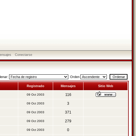
ensajes
Conectarse
denar:
Orden
Registrado
Mensajes
Sitio Web
116
09 Oct 2003
3
09 Oct 2003
371
09 Oct 2003
279
09 Oct 2003
0
09 Oct 2003