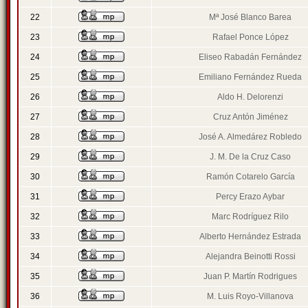
22
Mª José Blanco Barea
23
Rafael Ponce López
24
Eliseo Rabadán Fernández
25
Emiliano Fernández Rueda
26
Aldo H. Delorenzi
27
Cruz Antón Jiménez
28
José A. Almedárez Robledo
29
J. M. De la Cruz Caso
30
Ramón Cotarelo García
31
Percy Erazo Aybar
32
Marc Rodríguez Rilo
33
Alberto Hernández Estrada
34
Alejandra Beinotti Rossi
35
Juan P. Martín Rodrigues
36
M. Luis Royo-Villanova