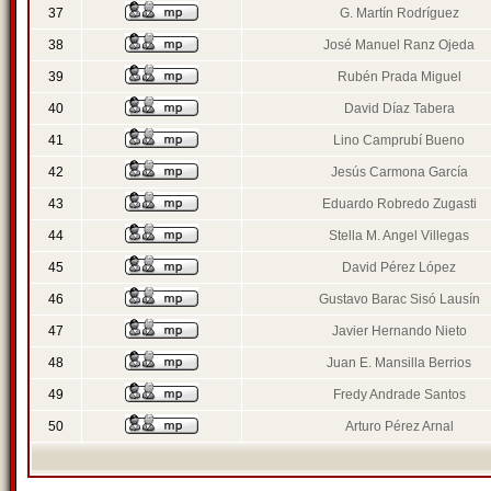
37
G. Martín Rodríguez
38
José Manuel Ranz Ojeda
39
Rubén Prada Miguel
40
David Díaz Tabera
41
Lino Camprubí Bueno
42
Jesús Carmona García
43
Eduardo Robredo Zugasti
44
Stella M. Angel Villegas
45
David Pérez López
46
Gustavo Barac Sisó Lausín
47
Javier Hernando Nieto
48
Juan E. Mansilla Berrios
49
Fredy Andrade Santos
50
Arturo Pérez Arnal