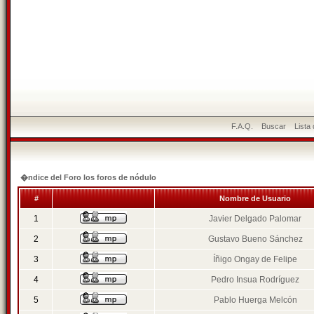
F.A.Q.
Buscar
Lista
�ndice del Foro los foros de nódulo
#
Nombre de Usuario
1
Javier Delgado Palomar
2
Gustavo Bueno Sánchez
3
Íñigo Ongay de Felipe
4
Pedro Insua Rodríguez
5
Pablo Huerga Melcón