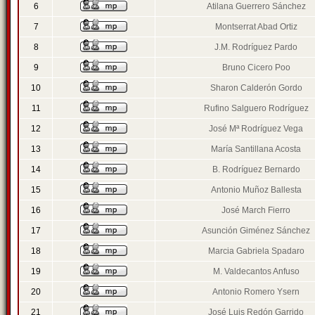
6
Atilana Guerrero Sánchez
7
Montserrat Abad Ortiz
8
J.M. Rodríguez Pardo
9
Bruno Cicero Poo
10
Sharon Calderón Gordo
11
Rufino Salguero Rodríguez
12
José Mª Rodríguez Vega
13
María Santillana Acosta
14
B. Rodríguez Bernardo
15
Antonio Muñoz Ballesta
16
José March Fierro
17
Asunción Giménez Sánchez
18
Marcia Gabriela Spadaro
19
M. Valdecantos Anfuso
20
Antonio Romero Ysern
21
José Luis Redón Garrido