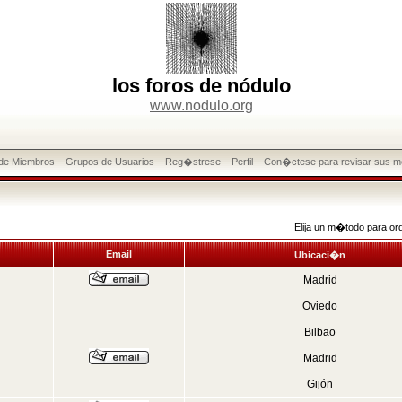
los foros de nódulo
www.nodulo.org
 de Miembros
Grupos de Usuarios
Reg�strese
Perfil
Con�ctese para revisar sus m
Elija un m�todo para or
Email
Ubicaci�n
Madrid
Oviedo
Bilbao
Madrid
Gijón