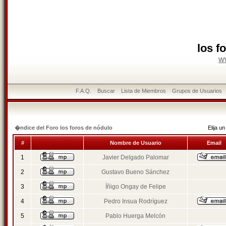
los f
w
F.A.Q.
Buscar
Lista de Miembros
Grupos de Usuarios
�ndice del Foro los foros de nódulo
Elija 
#
Nombre de Usuario
Email
1
Javier Delgado Palomar
2
Gustavo Bueno Sánchez
3
Íñigo Ongay de Felipe
4
Pedro Insua Rodríguez
5
Pablo Huerga Melcón