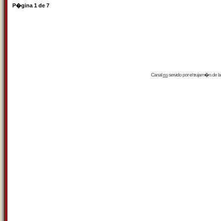
P�gina
1
de
7
Canal
rss
servido por el
trujam�n
de la