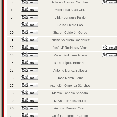
6
Atilana Guerrero Sánchez
7
Montserrat Abad Ortiz
8
J.M. Rodríguez Pardo
9
Bruno Cicero Poo
10
Sharon Calderón Gordo
11
Rufino Salguero Rodríguez
12
José Mª Rodríguez Vega
13
María Santillana Acosta
14
B. Rodríguez Bernardo
15
Antonio Muñoz Ballesta
16
José March Fierro
17
Asunción Giménez Sánchez
18
Marcia Gabriela Spadaro
19
M. Valdecantos Anfuso
20
Antonio Romero Ysern
21
José Luis Redón Garrido