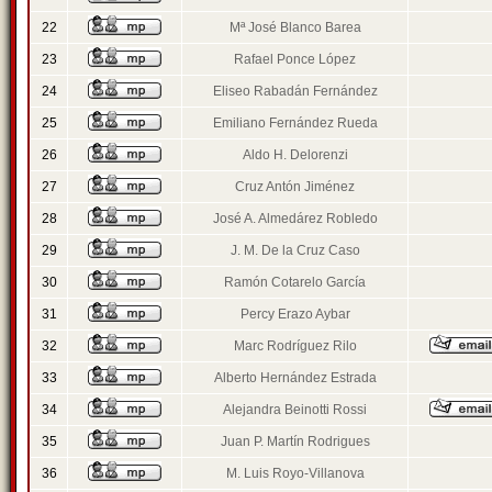
22
Mª José Blanco Barea
23
Rafael Ponce López
24
Eliseo Rabadán Fernández
25
Emiliano Fernández Rueda
26
Aldo H. Delorenzi
27
Cruz Antón Jiménez
28
José A. Almedárez Robledo
29
J. M. De la Cruz Caso
30
Ramón Cotarelo García
31
Percy Erazo Aybar
32
Marc Rodríguez Rilo
33
Alberto Hernández Estrada
34
Alejandra Beinotti Rossi
35
Juan P. Martín Rodrigues
36
M. Luis Royo-Villanova