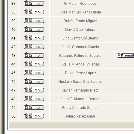
37
G. Martín Rodríguez
38
José Manuel Ranz Ojeda
39
Rubén Prada Miguel
40
David Díaz Tabera
41
Lino Camprubí Bueno
42
Jesús Carmona García
43
Eduardo Robredo Zugasti
44
Stella M. Angel Villegas
45
David Pérez López
46
Gustavo Barac Sisó Lausín
47
Javier Hernando Nieto
48
Juan E. Mansilla Berrios
49
Fredy Andrade Santos
50
Arturo Pérez Arnal