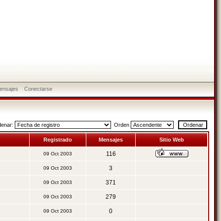
ensajes
Conectarse
denar:
Orden
Registrado
Mensajes
Sitio Web
116
09 Oct 2003
3
09 Oct 2003
371
09 Oct 2003
279
09 Oct 2003
0
09 Oct 2003