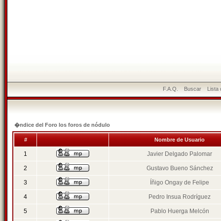
F.A.Q.
Buscar
Lista
�ndice del Foro los foros de nódulo
#
Nombre de Usuario
1
Javier Delgado Palomar
2
Gustavo Bueno Sánchez
3
Íñigo Ongay de Felipe
4
Pedro Insua Rodríguez
5
Pablo Huerga Melcón