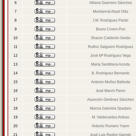
6
Atilana Guerrero Sánchez
7
Montserrat Abad Ortiz
8
J.M. Rodríguez Pardo
9
Bruno Cicero Poo
10
Sharon Calderón Gordo
11
Rufino Salguero Rodríguez
12
José Mª Rodríguez Vega
13
María Santillana Acosta
14
B. Rodríguez Bernardo
15
Antonio Muñoz Ballesta
16
José March Fierro
17
Asunción Giménez Sánchez
18
Marcia Gabriela Spadaro
19
M. Valdecantos Anfuso
20
Antonio Romero Ysern
21
José Luis Redón Garrido