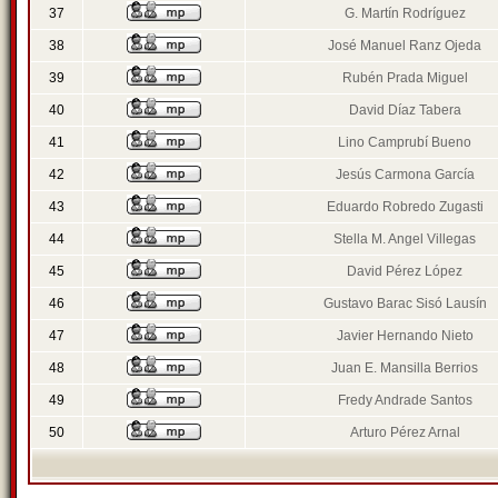
37
G. Martín Rodríguez
38
José Manuel Ranz Ojeda
39
Rubén Prada Miguel
40
David Díaz Tabera
41
Lino Camprubí Bueno
42
Jesús Carmona García
43
Eduardo Robredo Zugasti
44
Stella M. Angel Villegas
45
David Pérez López
46
Gustavo Barac Sisó Lausín
47
Javier Hernando Nieto
48
Juan E. Mansilla Berrios
49
Fredy Andrade Santos
50
Arturo Pérez Arnal