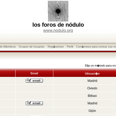
los foros de nódulo
www.nodulo.org
 de Miembros
Grupos de Usuarios
Reg�strese
Perfil
Con�ctese para revisar sus m
Elija un m�todo para or
Email
Ubicaci�n
Madrid
Oviedo
Bilbao
Madrid
Gijón