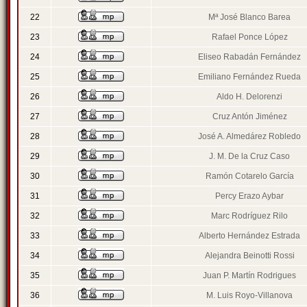
22
Mª José Blanco Barea
23
Rafael Ponce López
24
Eliseo Rabadán Fernández
25
Emiliano Fernández Rueda
26
Aldo H. Delorenzi
27
Cruz Antón Jiménez
28
José A. Almedárez Robledo
29
J. M. De la Cruz Caso
30
Ramón Cotarelo García
31
Percy Erazo Aybar
32
Marc Rodríguez Rilo
33
Alberto Hernández Estrada
34
Alejandra Beinotti Rossi
35
Juan P. Martín Rodrigues
36
M. Luis Royo-Villanova