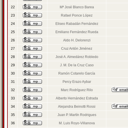
22
Mª José Blanco Barea
23
Rafael Ponce López
24
Eliseo Rabadán Fernández
25
Emiliano Fernández Rueda
26
Aldo H. Delorenzi
27
Cruz Antón Jiménez
28
José A. Almedárez Robledo
29
J. M. De la Cruz Caso
30
Ramón Cotarelo García
31
Percy Erazo Aybar
32
Marc Rodríguez Rilo
33
Alberto Hernández Estrada
34
Alejandra Beinotti Rossi
35
Juan P. Martín Rodrigues
36
M. Luis Royo-Villanova