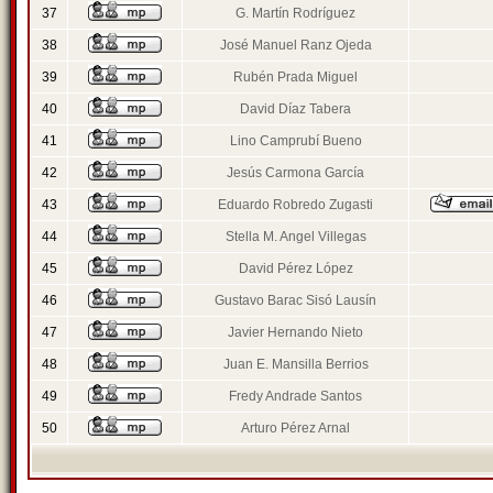
37
G. Martín Rodríguez
38
José Manuel Ranz Ojeda
39
Rubén Prada Miguel
40
David Díaz Tabera
41
Lino Camprubí Bueno
42
Jesús Carmona García
43
Eduardo Robredo Zugasti
44
Stella M. Angel Villegas
45
David Pérez López
46
Gustavo Barac Sisó Lausín
47
Javier Hernando Nieto
48
Juan E. Mansilla Berrios
49
Fredy Andrade Santos
50
Arturo Pérez Arnal