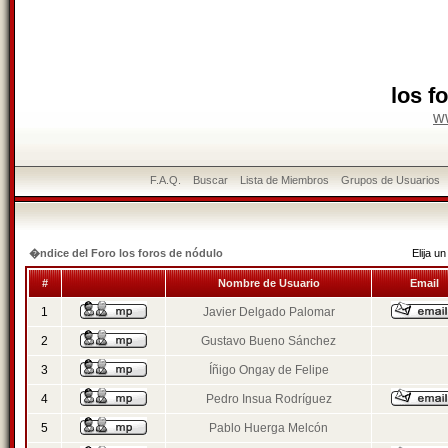
los f
w
F.A.Q.
Buscar
Lista de Miembros
Grupos de Usuarios
�ndice del Foro los foros de nódulo
Elija 
#
Nombre de Usuario
Email
1
Javier Delgado Palomar
2
Gustavo Bueno Sánchez
3
Íñigo Ongay de Felipe
4
Pedro Insua Rodríguez
5
Pablo Huerga Melcón