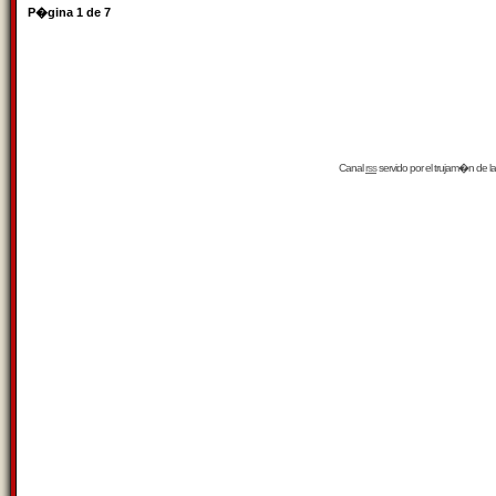
P�gina
1
de
7
Canal
rss
servido por el
trujam�n
de la