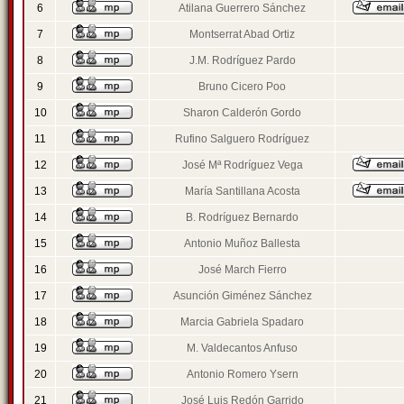
6
Atilana Guerrero Sánchez
7
Montserrat Abad Ortiz
8
J.M. Rodríguez Pardo
9
Bruno Cicero Poo
10
Sharon Calderón Gordo
11
Rufino Salguero Rodríguez
12
José Mª Rodríguez Vega
13
María Santillana Acosta
14
B. Rodríguez Bernardo
15
Antonio Muñoz Ballesta
16
José March Fierro
17
Asunción Giménez Sánchez
18
Marcia Gabriela Spadaro
19
M. Valdecantos Anfuso
20
Antonio Romero Ysern
21
José Luis Redón Garrido