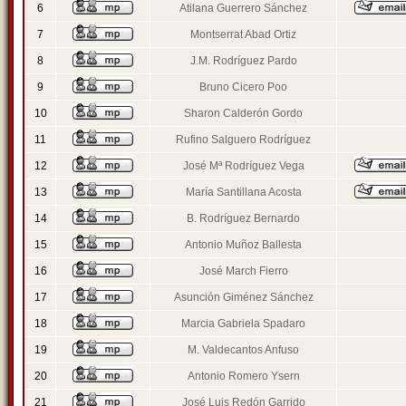
6
Atilana Guerrero Sánchez
7
Montserrat Abad Ortiz
8
J.M. Rodríguez Pardo
9
Bruno Cicero Poo
10
Sharon Calderón Gordo
11
Rufino Salguero Rodríguez
12
José Mª Rodríguez Vega
13
María Santillana Acosta
14
B. Rodríguez Bernardo
15
Antonio Muñoz Ballesta
16
José March Fierro
17
Asunción Giménez Sánchez
18
Marcia Gabriela Spadaro
19
M. Valdecantos Anfuso
20
Antonio Romero Ysern
21
José Luis Redón Garrido