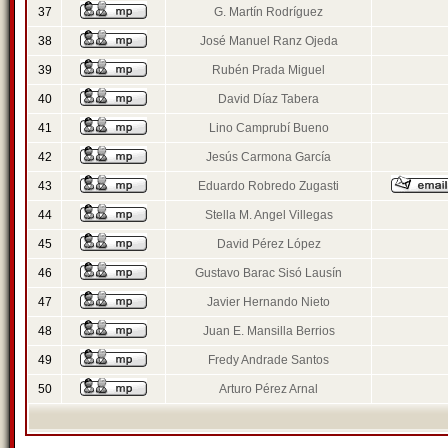
37
G. Martín Rodríguez
38
José Manuel Ranz Ojeda
39
Rubén Prada Miguel
40
David Díaz Tabera
41
Lino Camprubí Bueno
42
Jesús Carmona García
43
Eduardo Robredo Zugasti
44
Stella M. Angel Villegas
45
David Pérez López
46
Gustavo Barac Sisó Lausín
47
Javier Hernando Nieto
48
Juan E. Mansilla Berrios
49
Fredy Andrade Santos
50
Arturo Pérez Arnal