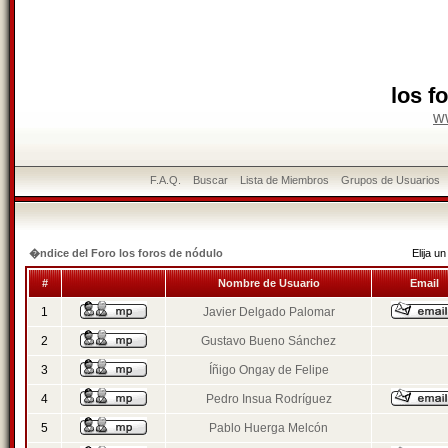
los f
w
F.A.Q.
Buscar
Lista de Miembros
Grupos de Usuarios
�ndice del Foro los foros de nódulo
Elija 
#
Nombre de Usuario
Email
1
Javier Delgado Palomar
2
Gustavo Bueno Sánchez
3
Íñigo Ongay de Felipe
4
Pedro Insua Rodríguez
5
Pablo Huerga Melcón