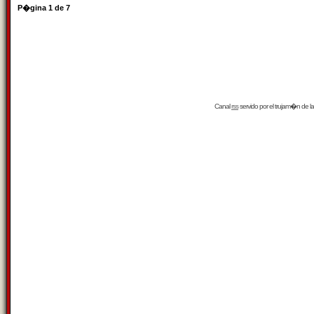
P�gina
1
de
7
Canal
rss
servido por el
trujam�n
de la