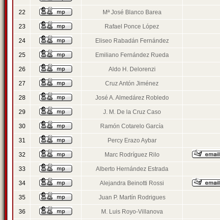
22
Mª José Blanco Barea
23
Rafael Ponce López
24
Eliseo Rabadán Fernández
25
Emiliano Fernández Rueda
26
Aldo H. Delorenzi
27
Cruz Antón Jiménez
28
José A. Almedárez Robledo
29
J. M. De la Cruz Caso
30
Ramón Cotarelo García
31
Percy Erazo Aybar
32
Marc Rodríguez Rilo
33
Alberto Hernández Estrada
34
Alejandra Beinotti Rossi
35
Juan P. Martín Rodrigues
36
M. Luis Royo-Villanova