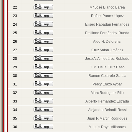
22
Mª José Blanco Barea
23
Rafael Ponce López
24
Eliseo Rabadán Fernández
25
Emiliano Fernández Rueda
26
Aldo H. Delorenzi
27
Cruz Antón Jiménez
28
José A. Almedárez Robledo
29
J. M. De la Cruz Caso
30
Ramón Cotarelo García
31
Percy Erazo Aybar
32
Marc Rodríguez Rilo
33
Alberto Hernández Estrada
34
Alejandra Beinotti Rossi
35
Juan P. Martín Rodrigues
36
M. Luis Royo-Villanova