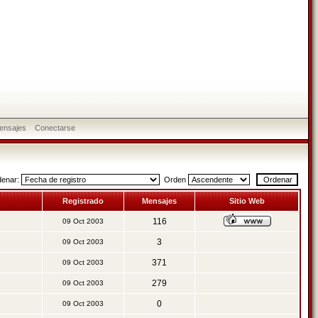
ensajes
Conectarse
denar:
Orden
Registrado
Mensajes
Sitio Web
116
09 Oct 2003
3
09 Oct 2003
371
09 Oct 2003
279
09 Oct 2003
0
09 Oct 2003