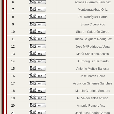
6
Atilana Guerrero Sánchez
7
Montserrat Abad Ortiz
8
J.M. Rodríguez Pardo
9
Bruno Cicero Poo
10
Sharon Calderón Gordo
11
Rufino Salguero Rodríguez
12
José Mª Rodríguez Vega
13
María Santillana Acosta
14
B. Rodríguez Bernardo
15
Antonio Muñoz Ballesta
16
José March Fierro
17
Asunción Giménez Sánchez
18
Marcia Gabriela Spadaro
19
M. Valdecantos Anfuso
20
Antonio Romero Ysern
21
José Luis Redón Garrido