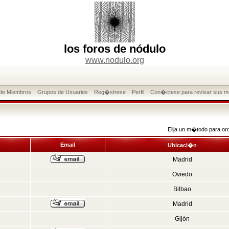
los foros de nódulo
www.nodulo.org
 de Miembros
Grupos de Usuarios
Reg�strese
Perfil
Con�ctese para revisar sus m
Elija un m�todo para or
Email
Ubicaci�n
Madrid
Oviedo
Bilbao
Madrid
Gijón