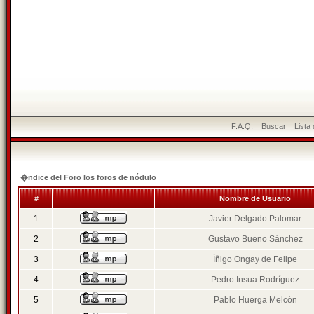
F.A.Q.
Buscar
Lista
�ndice del Foro los foros de nódulo
#
Nombre de Usuario
1
Javier Delgado Palomar
2
Gustavo Bueno Sánchez
3
Íñigo Ongay de Felipe
4
Pedro Insua Rodríguez
5
Pablo Huerga Melcón