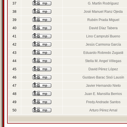
37
G. Martín Rodríguez
38
José Manuel Ranz Ojeda
39
Rubén Prada Miguel
40
David Díaz Tabera
41
Lino Camprubí Bueno
42
Jesús Carmona García
43
Eduardo Robredo Zugasti
44
Stella M. Angel Villegas
45
David Pérez López
46
Gustavo Barac Sisó Lausín
47
Javier Hernando Nieto
48
Juan E. Mansilla Berrios
49
Fredy Andrade Santos
50
Arturo Pérez Arnal