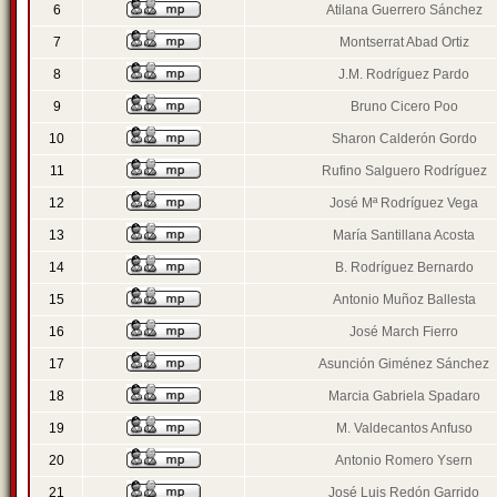
6
Atilana Guerrero Sánchez
7
Montserrat Abad Ortiz
8
J.M. Rodríguez Pardo
9
Bruno Cicero Poo
10
Sharon Calderón Gordo
11
Rufino Salguero Rodríguez
12
José Mª Rodríguez Vega
13
María Santillana Acosta
14
B. Rodríguez Bernardo
15
Antonio Muñoz Ballesta
16
José March Fierro
17
Asunción Giménez Sánchez
18
Marcia Gabriela Spadaro
19
M. Valdecantos Anfuso
20
Antonio Romero Ysern
21
José Luis Redón Garrido