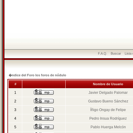
F.A.Q.
Buscar
Lista
�ndice del Foro los foros de nódulo
#
Nombre de Usuario
1
Javier Delgado Palomar
2
Gustavo Bueno Sánchez
3
Íñigo Ongay de Felipe
4
Pedro Insua Rodríguez
5
Pablo Huerga Melcón