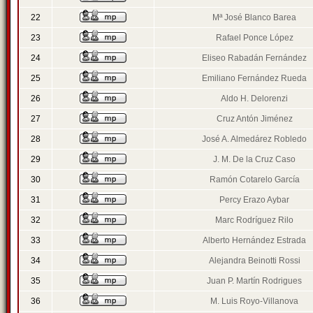
22
Mª José Blanco Barea
23
Rafael Ponce López
24
Eliseo Rabadán Fernández
25
Emiliano Fernández Rueda
26
Aldo H. Delorenzi
27
Cruz Antón Jiménez
28
José A. Almedárez Robledo
29
J. M. De la Cruz Caso
30
Ramón Cotarelo García
31
Percy Erazo Aybar
32
Marc Rodríguez Rilo
33
Alberto Hernández Estrada
34
Alejandra Beinotti Rossi
35
Juan P. Martín Rodrigues
36
M. Luis Royo-Villanova