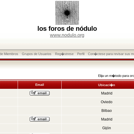
los foros de nódulo
www.nodulo.org
 de Miembros
Grupos de Usuarios
Reg�strese
Perfil
Con�ctese para revisar sus m
Elija un m�todo para or
Email
Ubicaci�n
Madrid
Oviedo
Bilbao
Madrid
Gijón