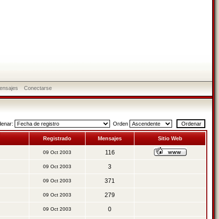
ensajes
Conectarse
denar:
Orden
Registrado
Mensajes
Sitio Web
116
09 Oct 2003
3
09 Oct 2003
371
09 Oct 2003
279
09 Oct 2003
0
09 Oct 2003