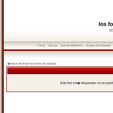
los f
w
F.A.Q.
Buscar
Lista de Miembros
Grupos de Usuarios
�ndice del Foro los foros de nódulo
Este foro est� bloqueado: no se puede