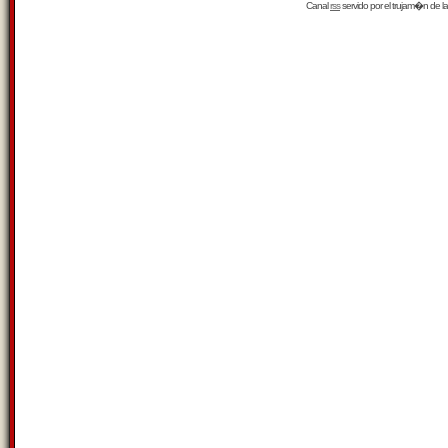
Canal
rss
servido por el
trujam�n
de la