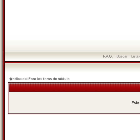
F.A.Q.
Buscar
Lista
�ndice del Foro los foros de nódulo
Este