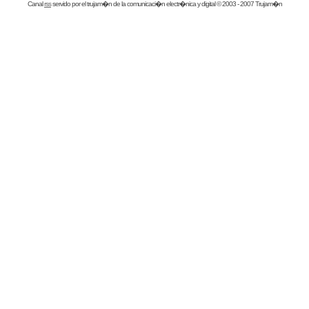
Canal
rss
servido por el
trujam�n
de la comunicaci�n electr�nica y digital © 2003 - 2007 Trujam�n