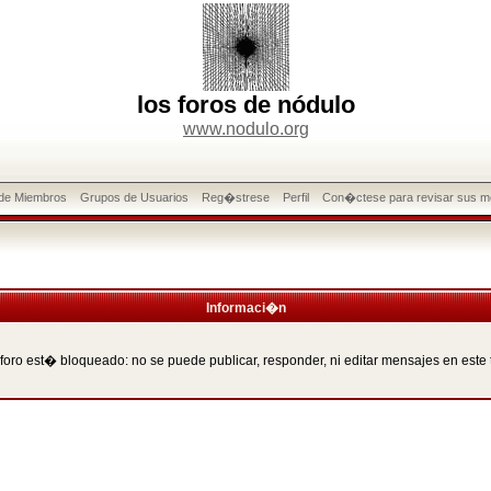
los foros de nódulo
www.nodulo.org
 de Miembros
Grupos de Usuarios
Reg�strese
Perfil
Con�ctese para revisar sus m
Informaci�n
 foro est� bloqueado: no se puede publicar, responder, ni editar mensajes en este