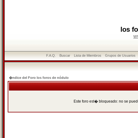
los f
w
F.A.Q.
Buscar
Lista de Miembros
Grupos de Usuarios
�ndice del Foro los foros de nódulo
Este foro est� bloqueado: no se puede