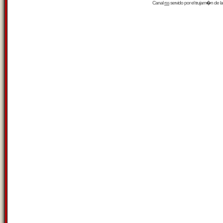
Canal
rss
servido por el
trujam�n
de la