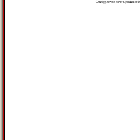
Canal
rss
servido por el
trujam�n
de la