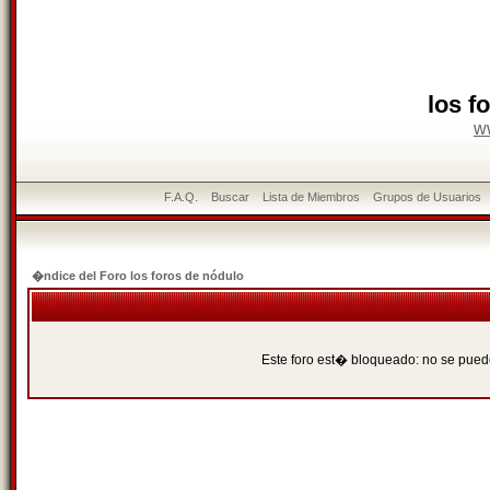
los f
w
F.A.Q.
Buscar
Lista de Miembros
Grupos de Usuarios
�ndice del Foro los foros de nódulo
Este foro est� bloqueado: no se puede